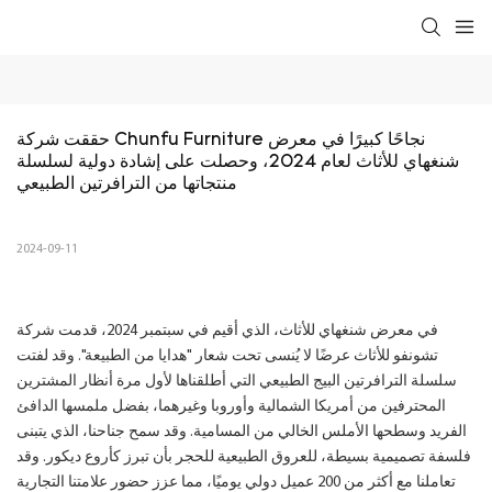
حققت شركة Chunfu Furniture نجاحًا كبيرًا في معرض 
شنغهاي للأثاث لعام 2024، وحصلت على إشادة دولية لسلسلة 
منتجاتها من الترافرتين الطبيعي
2024-09-11
في معرض شنغهاي للأثاث، الذي أقيم في سبتمبر 2024، قدمت شركة
تشونفو للأثاث عرضًا لا يُنسى تحت شعار "هدايا من الطبيعة". وقد لفتت
سلسلة الترافرتين البيج الطبيعي التي أطلقناها لأول مرة أنظار المشترين
المحترفين من أمريكا الشمالية وأوروبا وغيرهما، بفضل ملمسها الدافئ
الفريد وسطحها الأملس الخالي من المسامية. وقد سمح جناحنا، الذي يتبنى
فلسفة تصميمية بسيطة، للعروق الطبيعية للحجر بأن تبرز كأروع ديكور. وقد
تعاملنا مع أكثر من 200 عميل دولي يوميًا، مما عزز حضور علامتنا التجارية