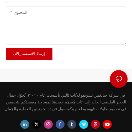
المحتوى
إرسال الاستفسار الآن
في شركة جيانغمن تشونفو للأثاث (التي تأسست عام ٢٠١٠)، نُحوّل جمال
الحجر الطبيعي الخالد إلى أثاث مُصمّم خصيصًا لمساحة معيشتكم. نتخصص
في تصميم طاولات قهوة وطعام وكونسول فريدة تجمع بين العملية والجمال.