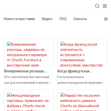
Новости выставки
Видео
FAQ
Скачать
Вневременная роскошь:
Когда французская
шедевры из натурального
элегантность встречается с
Этот элегантный выставочный
Расположенная в
мрамора от Chunfu
современным искусством:
зал, расположенный в жилом
демонстрационной квартире №
Furniture в выставочном
мастерство обработки
комплексе Longhu Bocui в
165 третьего этапа жилого
зале Longhu Bocui.
натурального камня в
Хэфэе, является
комплекса Longhu·Shenyang
мебельном магазине Chunfu
свидетельством гармоничного
Yunsong, эта резиденция
Furniture в Шэньяне
сочетания изысканного дизайна
площадью 171 м², завершенная