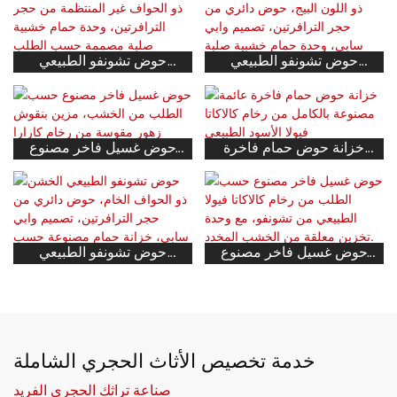
تشونفو، حوض غسيل
فيولا وحجر الترافرتين البيج
رخامي عائم متعدد
الاستخدامات
حوض تشونفو الطبيعي
حوض تشونفو الطبيعي
المضلع ذو اللون البيج، حوض
الخشن ذو الحواف غير
دائري من حجر الترافرتين،
المنتظمة من حجر
تصميم وابي سابي، وحدة
الترافرتين، وحدة حمام
حمام خشبية صلبة معلقة
خشبية صلبة مصممة حسب
خزانة حوض حمام فاخرة
حوض غسيل فاخر مصنوع
حسب الطلب
الطلب
عائمة مصنوعة بالكامل من
حسب الطلب من الخشب،
رخام كالاكاتا فيولا الأسود
مزين بنقوش زهور مقوسة
الطبيعي
من رخام كارارا الأبيض
الطبيعي.
حوض غسيل فاخر مصنوع
حوض تشونفو الطبيعي
حسب الطلب من رخام
الخشن ذو الحواف الخام،
كالاكاتا فيولا الطبيعي من
حوض دائري من حجر
تشونفو، مع وحدة تخزين
الترافرتين، تصميم وابي
معلقة من الخشب المخدد.
سابي، خزانة حمام مصنوعة
حسب الطلب من الخشب
خدمة تخصيص الأثاث الحجري الشاملة
الصلب
صناعة تراثك الحجري الفريد