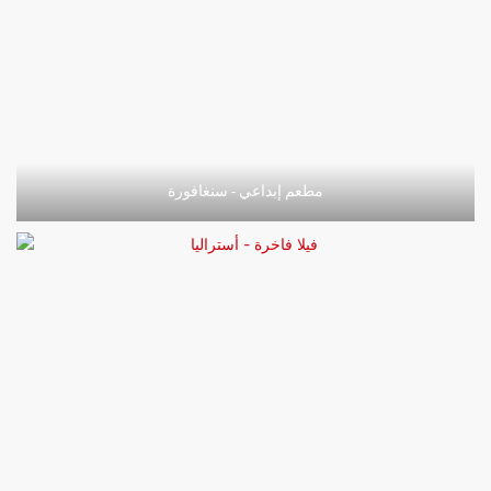
مطعم إبداعي - سنغافورة