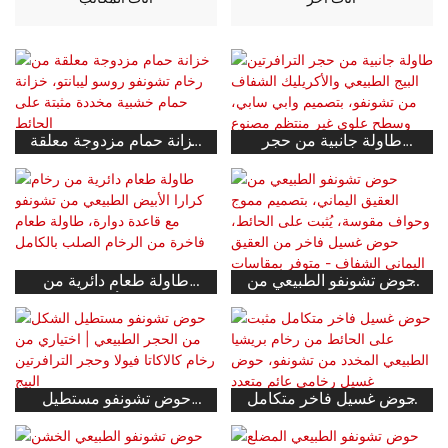
طاولة جانبية من حجر
خزانة حمام مزدوجة معلقة
الترافرتين البيج الطبيعي
من رخام تشونفو روسو
والأكريليك الشفاف من
ليبانتو، خزانة حمام خشبية
تشونفو، بتصميم وابي سابي،
مخددة مثبتة على الحائط
وسطح علوي غير منتظم
مصنوع حسب الطلب من
مواد عضوية.
حوض تشونفو الطبيعي من
طاولة طعام دائرية من
العقيق اليماني، بتصميم
رخام كرارا الأبيض الطبيعي
مموج وحواف مقوسة، يُثبت
من تشونفو مع قاعدة دوارة،
على الحائط، حوض غسيل
طاولة طعام فاخرة من
فاخر من العقيق اليماني
الرخام الصلب بالكامل
الشفاف - متوفر بمقاسات
حوض غسيل فاخر متكامل
حوض تشونفو مستطيل
حسب الطلب
مثبت على الحائط من رخام
الشكل من الحجر الطبيعي |
بريشيا الطبيعي المخدد من
اختياري من رخام كالاكاتا