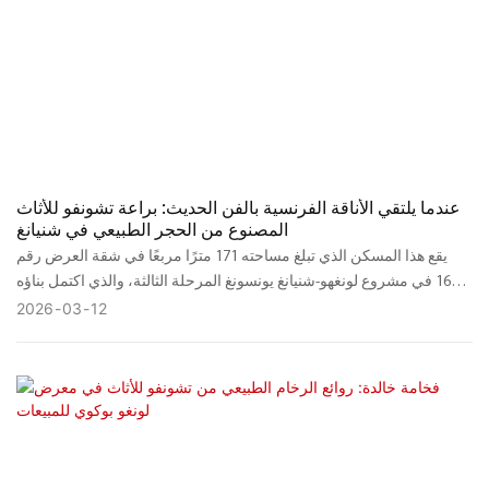
عندما يلتقي الأناقة الفرنسية بالفن الحديث: براعة تشونفو للأثاث
المصنوع من الحجر الطبيعي في شنيانغ
يقع هذا المسكن الذي تبلغ مساحته 171 مترًا مربعًا في شقة العرض رقم
165 في مشروع لونغهو-شنيانغ يونسونغ المرحلة الثالثة، والذي اكتمل بناؤه
في ديسمبر 2025، وهو مزيج متناغم بين الرومانسية الفرنسية والفن
2026
03
12
المعاصر، وقد أضفت إليه قطع الأثاث المصنوعة من الأحجار الطبيعية الرائعة
من تشونفو للأثاث لمسةً من الحيوية. صممته شركة بكين ييهي ييمو للتصميم
المحدودة، ويتجاوز هذا المكان كونه مجرد مساحة، ليتحول إلى رحلة حسية
حيث تهمس كل تفاصيله بفكرة العيش بوعي وإتقان.