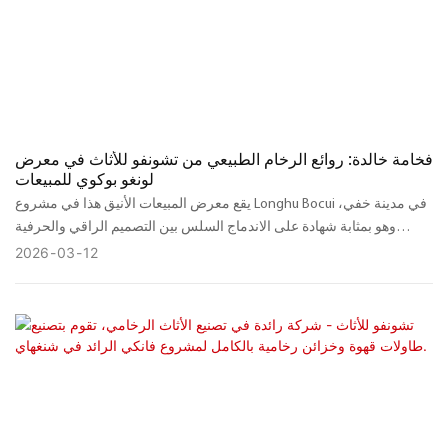
فخامة خالدة: روائع الرخام الطبيعي من تشونفو للأثاث في معرض
لونغو بوكوي للمبيعات
يقع معرض المبيعات الأنيق هذا في مشروع Longhu Bocui في مدينة خفي،
وهو بمثابة شهادة على الاندماج السلس بين التصميم الراقي والحرفية
المصنوعة من الحجر الطبيعي، والذي أبدعته شركة Jiangmen Chunfu
2026
03
12
Furniture Co., Ltd. بالتعاون مع SGD Shiguan Design و Chidao Interior
Design، قمنا بتحويل المساحة إلى ملاذ من الفخامة الراقية باستخدام أثاث
من الرخام الطبيعي الفاخر.