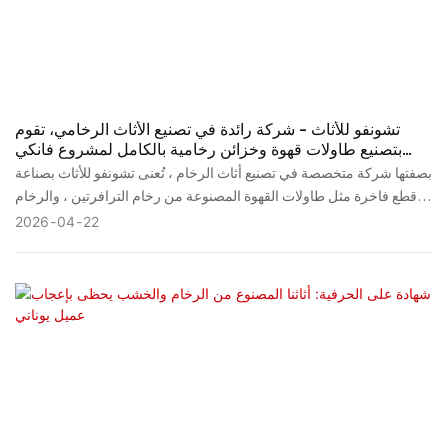
تشونفو للأثاث - شركة رائدة في تصنيع الأثاث الرخامي، تقوم
بتصنيع طاولات قهوة وخزائن رخامية بالكامل لمشروع فانكي
الرائد في شنغهاي.
بصفتها شركة متخصصة في تصنيع أثاث الرخام ، تُعنى تشونفو للأثاث بصناعة
قطع فاخرة مثل طاولات القهوة المصنوعة من رخام الترافرتين ، والرخام
الطبيعي ، والرخام الكامل ، بالإضافة إلى خزائن التلفزيون الرخامية الأنيقة.
2026
04
22
يجسد كل منتج روح الريادة نفسها، حيث يلتقي الخام العريق بالتصميم
العصري.