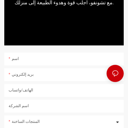
مع تشونفو، اجلب قوة وهدوء الطبيعة إلى منزلك.
تجمع بين الأصالة والخصوصية. نفخر أيما فخر بمعرفة أن منتجاتنا تجوب
العالم، جالبةً الجمال والرضا إلى البيوت في كل مكان. إلى عميلنا اليوناني:
شكرًا لثقتكم بنا وتجسيد رؤيتكم. توصيتكم تعني لنا الكثير.
اسم
بريد إلكتروني
الهاتف/واتساب
اسم الشركة
المنتجات الساخنة