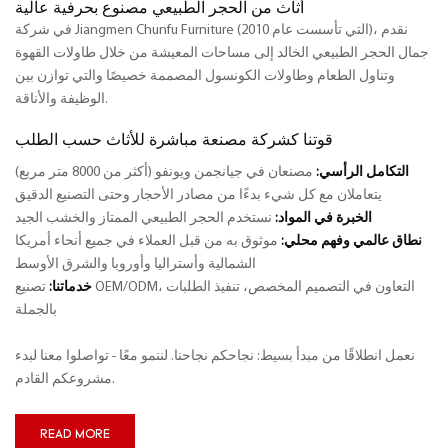
أثاث من الحجر الطبيعي مصنوع بحرفية عالية
في شركة Jiangmen Chunfu Furniture (التي تأسست عام 2010)، نقدم
جمال الحجر الطبيعي الخالد إلى مساحات المعيشة من خلال طاولات القهوة
وتناول الطعام وطاولات الكونسول المصممة خصيصًا والتي توازن بين
الوظيفة والأناقة.
قوتنا كشركة مصنعة مباشرة للأثاث حسب الطلب
التكامل الرأسي:
مصنعان في جيانجمن ويونفو (أكثر من 8000 متر مربع)
يتعاملان مع كل شيء بدءًا من مصادر الأحجار وحتى التصنيع الدقيق
الخبرة في المواد:
نستخدم الحجر الطبيعي الممتاز والخشب الجيد
نطاق عالمي وفهم محلي:
موثوق به من قبل العملاء في جميع أنحاء أمريكا
الشمالية وأستراليا وأوروبا والشرق الأوسط
التعاون في التصميم المخصص،
تنفيذ الطلبات
تصنيع OEM/ODM،
خدماتنا:
بالجملة
نعمل انطلاقًا من مبدأ بسيط: نجاحكم نجاحنا. لننمو معًا - تواصلوا معنا لبدء
مشروعكم القادم.
READ MORE