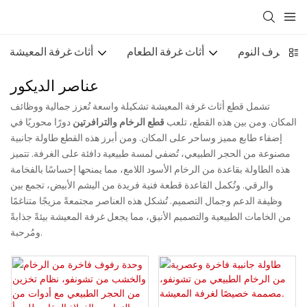
أثاث غرف النوم
أثاث غرفة الطعام
أثاث غرفة المعيشة
عناصر الديكور
تشمل قطع أثاث غرفة المعيشة تشكيلة واسعة تُعزز جمالية ووظائف
المكان. ومن بين هذه القطع، تلعب
قطع الرخام
والترافرتين
دورًا محوريًا في
إضفاء طابع مميز وساحر على المكان. ومن أبرز هذه القطع طاولة جانبية
مصنوعة من الحجر الطبيعي، تُضفي لمسة طبيعية دافئة على الغرفة. تتميز
هذه الطاولة بقاعدة من الرخام الأسود اللامع، مما يمنحها إحساسًا بالفخامة
والرقي. وتُكمل القاعدة قطعة فنية فريدة من اليشم الأبيض، تجمع بين
وظيفة الدعم وجمال التصميم. تُشكل هذه العناصر مجتمعةً مزيجًا متناغمًا
من الخامات الطبيعية والتصميم الأنيق، مما يجعل غرفة المعيشة بيئةً جذابةً
ومُرحبة.