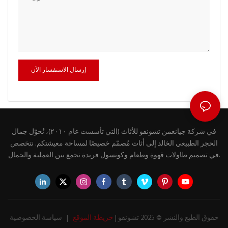
إرسال الاستفسار الآن
في شركة جيانغمن تشونفو للأثاث (التي تأسست عام ٢٠١٠)، نُحوّل جمال
الحجر الطبيعي الخالد إلى أثاث مُصمّم خصيصًا لمساحة معيشتكم. نتخصص
في تصميم طاولات قهوة وطعام وكونسول فريدة تجمع بين العملية والجمال.
حقوق الطبع والنشر © 2025 تشونفو |
خريطة الموقع
|
سياسة الخصوصية