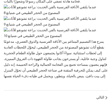
فخامة هادئة تضفي على المكان رسوخًا وشعورًا بالثبات.
يمزج هذا التصميم المتناغم بين الأناقة الفرنسية والذوق العصري، مدعومًا
بقطع أثاث تشونفو المصنوعة من الحجر الطبيعي، ليحوّل اللحظات العادية
إلى لحظات استثنائية. سواءً أكانوا يجتمعون حول طاولة الطعام الحجرية
لتناول وجبة عائلية، أو يسترخون بجانب طاولة القهوة ذات العروق المميزة،
فإنهم ينعمون بمساحة تجمع بين الفخامة الجمالية والراحة الحميمة. إنه دليل
على كيف يمكن للحرفية المتقنة في صناعة الحجر الطبيعي أن تحوّل المنزل
إلى بيت دافئ، ينبض بالحياة، ويتطور، ويحمل في طياته دفء الحياة نفسها.
التالي