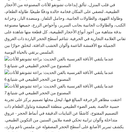
في قلب المنزل، تتألق إبداعات تشونفو للأثاث المصنوعة من الأحجار
الطبيعية، لتضفي على المكان فخامة خالدة ودفئًا طبيعيًا. طاولة الطعام،
وطاولة القهوة، والطاولات الجانبية، وحامل التلفاز، ومنضدة البار، وخزانة
الكتب، والطاولات الجانبية بجانب السرير، وأحواض الزرع، جميعها مصنوعة
بدقة متناهية من أجود أنواع الأحجار الطبيعية، كل قطعة منها شاهدة على
تفاني العلامة التجارية في الحرفية. تتناغم أسطح الحجر الباردة ذات العروق
الجميلة مع الأقمشة الناعمة وألوان الخشب الدافئة، لتخلق حوارًا بين
الملمس يرتقي بالحياة اليومية.
اختفت مظاهر الزخرفة المبالغ فيها، ليحل محلها تصميم يركز على تجربة
حسية خالصة. يغمر الضوء الطبيعي منطقة المعيشة وتناول الطعام ذات
التصميم المفتوح، كاشفًا عن التباينات الدقيقة في أنماط الحجر - عروق
متداخلة وألوان ترابية تحكي قصة ملايين السنين من التكوين الطبيعي.
يكشف تمرير الأصابع على أسطح الحجر المصقولة عن ملمس ناعم وبارد،