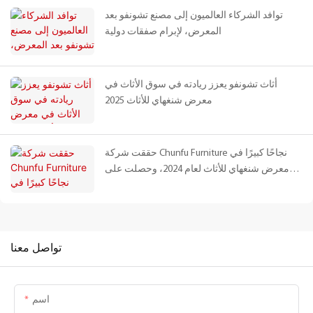
توافد الشركاء العالميون إلى مصنع تشونفو بعد
المعرض، لإبرام صفقات دولية
أثاث تشونفو يعزز ريادته في سوق الأثاث في
معرض شنغهاي للأثاث 2025
حققت شركة Chunfu Furniture نجاحًا كبيرًا في
معرض شنغهاي للأثاث لعام 2024، وحصلت على
إشادة دولية لسلسلة منتجاتها من الترافرتين
الطبيعي
تواصل معنا
اسم