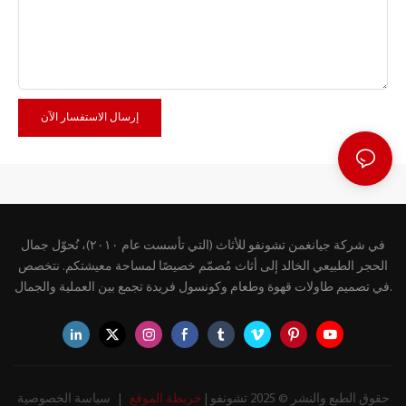
إرسال الاستفسار الآن
في شركة جيانغمن تشونفو للأثاث (التي تأسست عام ٢٠١٠)، نُحوّل جمال
الحجر الطبيعي الخالد إلى أثاث مُصمّم خصيصًا لمساحة معيشتكم. نتخصص
في تصميم طاولات قهوة وطعام وكونسول فريدة تجمع بين العملية والجمال.
حقوق الطبع والنشر © 2025 تشونفو |
خريطة الموقع
|
سياسة الخصوصية