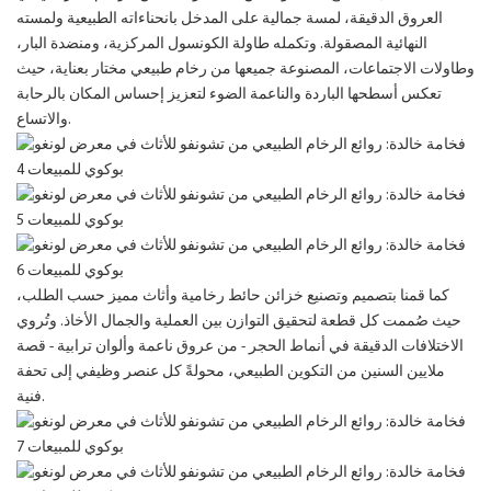
العروق الدقيقة، لمسة جمالية على المدخل بانحناءاته الطبيعية ولمسته
النهائية المصقولة. وتكمله طاولة الكونسول المركزية، ومنضدة البار،
وطاولات الاجتماعات، المصنوعة جميعها من رخام طبيعي مختار بعناية، حيث
تعكس أسطحها الباردة والناعمة الضوء لتعزيز إحساس المكان بالرحابة
والاتساع.
كما قمنا بتصميم وتصنيع خزائن حائط رخامية وأثاث مميز حسب الطلب،
حيث صُممت كل قطعة لتحقيق التوازن بين العملية والجمال الأخاذ. وتُروي
الاختلافات الدقيقة في أنماط الحجر - من عروق ناعمة وألوان ترابية - قصة
ملايين السنين من التكوين الطبيعي، محولةً كل عنصر وظيفي إلى تحفة
فنية.