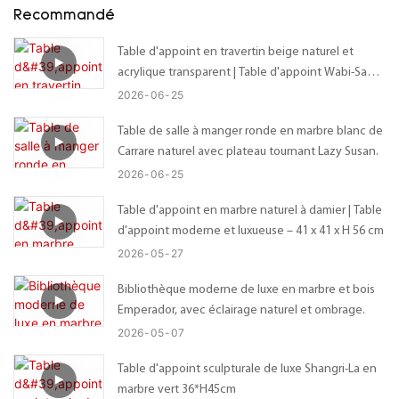
Recommandé
Table d'appoint en travertin beige naturel et
acrylique transparent | Table d'appoint Wabi-Sabi
sur mesure avec plateau organique irrégulier –
2026
06
25
Dimensions personnalisables
Table de salle à manger ronde en marbre blanc de
Carrare naturel avec plateau tournant Lazy Susan.
2026
06
25
Table d'appoint en marbre naturel à damier | Table
d'appoint moderne et luxueuse – 41 x 41 x H 56 cm
2026
05
27
Bibliothèque moderne de luxe en marbre et bois
Emperador, avec éclairage naturel et ombrage.
2026
05
07
Table d'appoint sculpturale de luxe Shangri-La en
marbre vert 36*H45cm