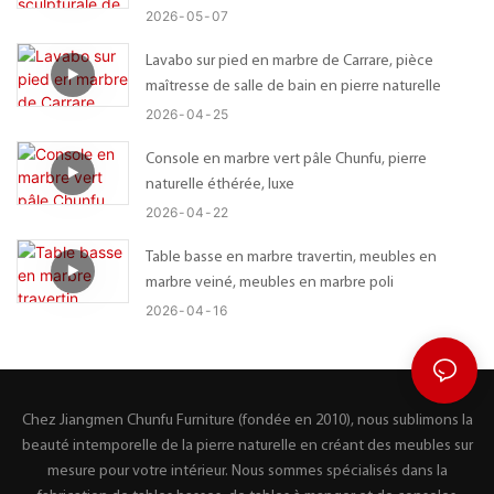
2026
05
07
Lavabo sur pied en marbre de Carrare, pièce
maîtresse de salle de bain en pierre naturelle
2026
04
25
Console en marbre vert pâle Chunfu, pierre
naturelle éthérée, luxe
2026
04
22
Table basse en marbre travertin, meubles en
marbre veiné, meubles en marbre poli
2026
04
16
Chez Jiangmen Chunfu Furniture (fondée en 2010), nous sublimons la
beauté intemporelle de la pierre naturelle en créant des meubles sur
mesure pour votre intérieur. Nous sommes spécialisés dans la