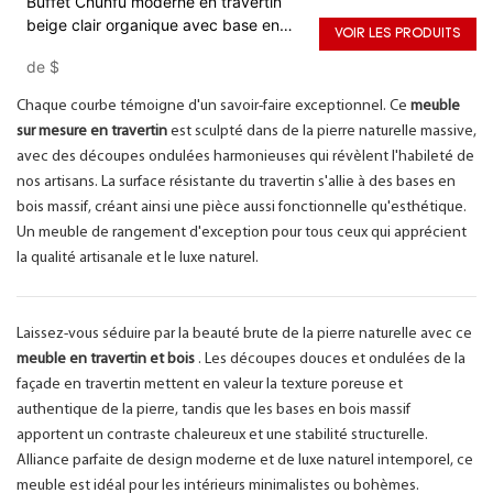
Buffet Chunfu moderne en travertin
beige clair organique avec base en
VOIR LES PRODUITS
bois et étagères de rangement
de
$
ouvertes pour salon ou entrée
Chaque courbe témoigne d'un savoir-faire exceptionnel. Ce
meuble
sur mesure en travertin
est sculpté dans de la pierre naturelle massive,
avec des découpes ondulées harmonieuses qui révèlent l'habileté de
nos artisans. La surface résistante du travertin s'allie à des bases en
bois massif, créant ainsi une pièce aussi fonctionnelle qu'esthétique.
Un meuble de rangement d'exception pour tous ceux qui apprécient
la qualité artisanale et le luxe naturel.
Laissez-vous séduire par la beauté brute de la pierre naturelle avec ce
meuble en travertin et bois
. Les découpes douces et ondulées de la
façade en travertin mettent en valeur la texture poreuse et
authentique de la pierre, tandis que les bases en bois massif
apportent un contraste chaleureux et une stabilité structurelle.
Alliance parfaite de design moderne et de luxe naturel intemporel, ce
meuble est idéal pour les intérieurs minimalistes ou bohèmes.