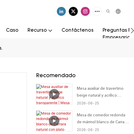
Caso
Recurso
Contáctenos
Preguntas Fr
Empresarial
a.
Recomendado
Mesa auxiliar de travertino
beige natural y acrílico
transparente | Mesa auxiliar
2026
06
25
Wabi-Sabi personalizada con
Mesa de comedor redonda
tablero irregular orgánico –
de mármol blanco de Carrara
Tamaño personalizado
natural con plato giratorio
2026
06
25
disponible