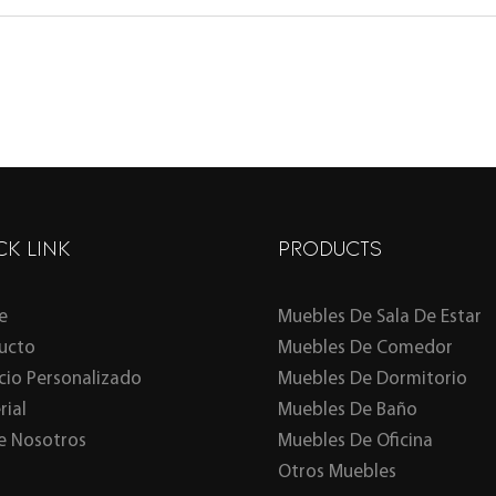
CK LINK
PRODUCTS
e
Muebles De Sala De Estar
ucto
Muebles De Comedor
icio Personalizado
Muebles De Dormitorio
rial
Muebles De Baño
e Nosotros
Muebles De Oficina
Otros Muebles