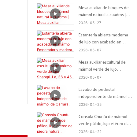
Lazy Susan.
Mesa auxiliar de bloques de
mármol natural a cuadros |
Mesa auxiliar moderna de lujo
2026
05
27
– 41 x 41 x 56 cm
Estantería abierta moderna
de lujo con acabado en
mármol Emperador y madera,
2026
05
07
tonos claros y oscuros.
Mesa auxiliar escultural de
mármol verde de lujo
Shangri-La, 36 x 45 cm.
2026
05
07
Lavabo de pedestal
independiente de mármol de
Carrara, pieza central de
2026
04
25
piedra natural para el baño.
Consola Chunfu de mármol
verde pálido, lujo etéreo de
piedra natural.
2026
04
22