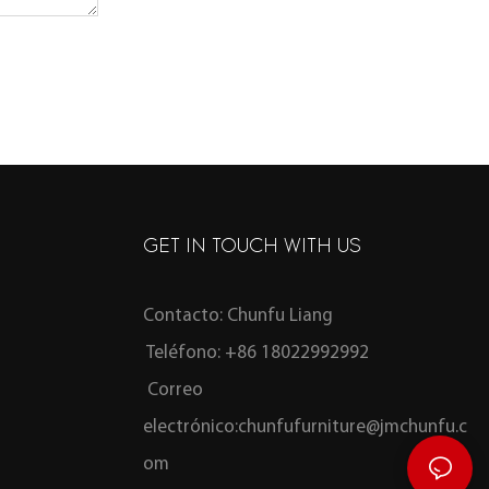
GET IN TOUCH WITH US
Contacto: Chunfu Liang
Teléfono: +86 18022992992
Correo
electrónico:
chunfufurniture@jmchunfu.c
om