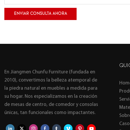
ENVIAR CONSULTA AHORA
QUI
En Jiangmen Chunfu Furniture (fundada en
2010), convertimos la belleza atemporal de
Hom
la piedra natural en muebles a medida para
Prod
su hogar. Nos especializamos en la creación
Serv
de mesas de centro, de comedor y consolas
Mate
únicas, tan funcionales como impactantes.
Sobr
Caso