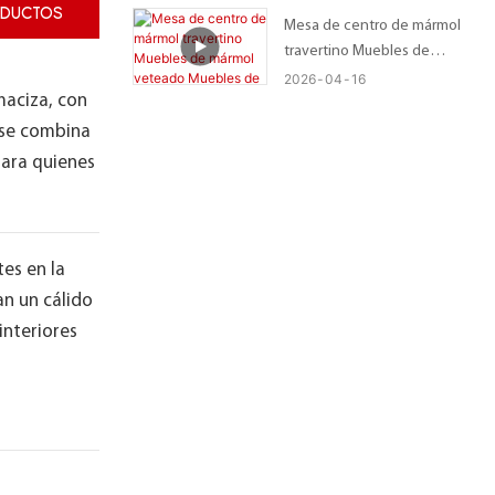
ODUCTOS
Mesa de centro de mármol
travertino Muebles de
mármol veteado Muebles de
2026
04
16
maciza, con
mármol pulido
 se combina
para quienes
es en la
an un cálido
interiores