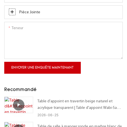
Pièce Jointe
Teneur
ENVOYER UNE ENQUÊTE MAINTENANT
Recommandé
Table d'appoint en travertin beige naturel et
acrylique transparent | Table d'appoint Wabi-Sabi
sur mesure avec plateau organique irrégulier –
2026
06
25
Dimensions personnalisables
Table de salle à manger ronde en marbre blanc de