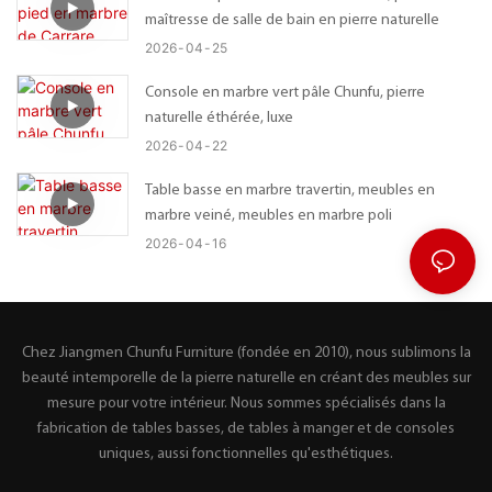
maîtresse de salle de bain en pierre naturelle
2026
04
25
Console en marbre vert pâle Chunfu, pierre
naturelle éthérée, luxe
2026
04
22
Table basse en marbre travertin, meubles en
marbre veiné, meubles en marbre poli
2026
04
16
Chez Jiangmen Chunfu Furniture (fondée en 2010), nous sublimons la
beauté intemporelle de la pierre naturelle en créant des meubles sur
mesure pour votre intérieur. Nous sommes spécialisés dans la
fabrication de tables basses, de tables à manger et de consoles
uniques, aussi fonctionnelles qu'esthétiques.