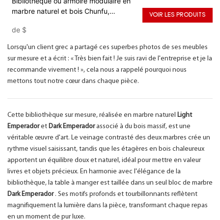
Bibliothèque ou armoire modulaire en
marbre naturel et bois Chunfu,
VOIR LES PRODUITS
système de rangement moderne et
de
$
luxueux
Lorsqu'un client grec a partagé ces superbes photos de ses meubles
sur mesure et a écrit : « Très bien fait ! Je suis ravi de l'entreprise et je la
recommande vivement ! », cela nous a rappelé pourquoi nous
mettons tout notre cœur dans chaque pièce.
Cette bibliothèque sur mesure, réalisée en marbre naturel
Light
Emperador
et
Dark Emperador
associé à du bois massif, est une
véritable œuvre d'art. Le veinage contrasté des deux marbres crée un
rythme visuel saisissant, tandis que les étagères en bois chaleureux
apportent un équilibre doux et naturel, idéal pour mettre en valeur
livres et objets précieux. En harmonie avec l'élégance de la
bibliothèque, la table à manger est taillée dans un seul bloc de marbre
Dark Emperador
. Ses motifs profonds et tourbillonnants reflètent
magnifiquement la lumière dans la pièce, transformant chaque repas
en un moment de pur luxe.