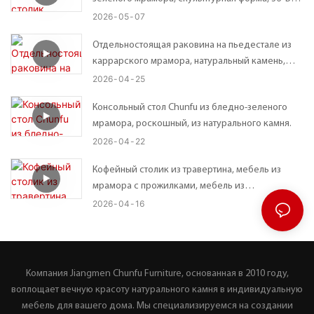
см.
2026
05
07
Отдельностоящая раковина на пьедестале из
каррарского мрамора, натуральный камень,
эффектный элемент декора для ванной
2026
04
25
комнаты.
Консольный стол Chunfu из бледно-зеленого
мрамора, роскошный, из натурального камня.
2026
04
22
Кофейный столик из травертина, мебель из
мрамора с прожилками, мебель из
полированного мрамора.
2026
04
16
Компания Jiangmen Chunfu Furniture, основанная в 2010 году,
воплощает вечную красоту натурального камня в индивидуальную
мебель для вашего дома. Мы специализируемся на создании