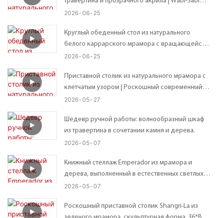
травертина и прозрачного акрила | Wabi-Sabi
Custom Organic Неправильной формы
2026
06
25
столешница – возможны индивидуальные
Круглый обеденный стол из натурального
размеры
белого каррарского мрамора с вращающейся
подставкой Lazy Susan.
2026
06
25
Приставной столик из натурального мрамора с
клетчатым узором | Роскошный современный
приставной столик – 41*41*В56 см
2026
05
27
Шедевр ручной работы: волнообразный шкаф
из травертина в сочетании камня и дерева.
2026
05
07
Книжный стеллаж Emperador из мрамора и
дерева, выполненный в естественных светлых и
темных тонах, в современном стиле, с открытой
2026
05
07
конструкцией.
Роскошный приставной столик Shangri-La из
зеленого мрамора, скульптурная форма, 36*В45