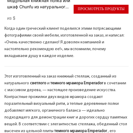
Модульная книжная полка или
шкаф Chunfu из натурального
ПРОСМОТРЕТЬ ПРОДУКТЫ
мрамора и дерева:
из
$
современная роскошная
система хранения.
Когда один греческий клиент поделился этими потрясающими
фотографиями своей мебели, изготовленной на заказ, и написал:
«Очень качественно сделано! Я доволен компанией и
настоятельно рекомендую ее!», мы вспомнили, почему
вкладываем душу в каждое изделие.
Этот изготовленный на заказ книжный стеллаж, созданный из
натурального
светлого
и
темного мрамора Emperador
в сочетании
с массивом дерева, — настоящее произведение искусства.
Контрастные прожилки двух видов мрамора создают
поразительный визуальный ритм, а теплые деревянные полки
добавляют мягкого, органичного баланса — идеально
подходящего для демонстрации книг и дорогих сердцу памятных
вещей. В соответствии с элегантностью стеллажа, обеденный стол
высечен из цельной плиты
темного мрамора Emperador
, его