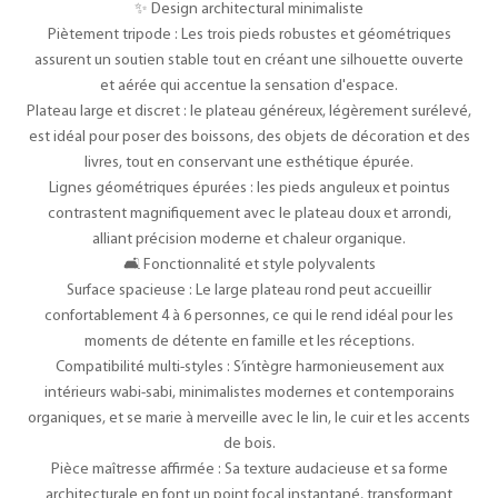
✨ Design architectural minimaliste
Piètement tripode : Les trois pieds robustes et géométriques
assurent un soutien stable tout en créant une silhouette ouverte
et aérée qui accentue la sensation d'espace.
Plateau large et discret : le plateau généreux, légèrement surélevé,
est idéal pour poser des boissons, des objets de décoration et des
livres, tout en conservant une esthétique épurée.
Lignes géométriques épurées : les pieds anguleux et pointus
contrastent magnifiquement avec le plateau doux et arrondi,
alliant précision moderne et chaleur organique.
🛋️ Fonctionnalité et style polyvalents
Surface spacieuse : Le large plateau rond peut accueillir
confortablement 4 à 6 personnes, ce qui le rend idéal pour les
moments de détente en famille et les réceptions.
Compatibilité multi-styles : S’intègre harmonieusement aux
intérieurs wabi-sabi, minimalistes modernes et contemporains
organiques, et se marie à merveille avec le lin, le cuir et les accents
de bois.
Pièce maîtresse affirmée : Sa texture audacieuse et sa forme
architecturale en font un point focal instantané, transformant