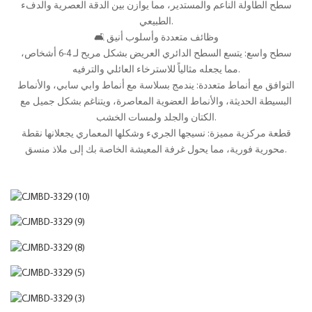
سطح الطاولة الناعم والمستدير، مما يوازن بين الدقة العصرية والدفء
الطبيعي.
🛋️ وظائف متعددة وأسلوب أنيق
سطح واسع: يتسع السطح الدائري العريض بشكل مريح لـ 4-6 أشخاص،
مما يجعله مثالياً للاسترخاء العائلي والترفيه.
التوافق مع أنماط متعددة: يندمج بسلاسة مع أنماط وابي سابي، والأنماط
البسيطة الحديثة، والأنماط العضوية المعاصرة، ويتناغم بشكل جميل مع
الكتان والجلد ولمسات الخشب.
قطعة مركزية مميزة: نسيجها الجريء وشكلها المعماري يجعلانها نقطة
محورية فورية، مما يحول غرفة المعيشة الخاصة بك إلى ملاذ منسق.