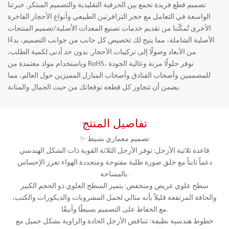
تصميم قطع فريدة تجمع بين الحرفية التقليدية والتصميم المبتكر. خبرتنا
الواسعة في التعامل مع حجر الترافرتين الطبيعي وأنواع الأحجار الفاخرة
الأخرى تُمكّننا من تقديم خدمات تصنيع المعدات الأصلية/تصميم المنتجات
الأصلية الشاملة، مما يتيح لك تخصيص كل جانب من جوانب التصميم، بدءًا
من الأبعاد وصولًا إلى تركيبات الأحجار. بدون حد أدنى لكمية الطلب،
وباستخدام مواد معتمدة من RoHS، نوفر حلولًا مرنة وعالية الجودة
للمصممين وأصحاب الفنادق وأصحاب المنازل المميزين حول العالم، مما
يضمن أن تتجاوز كل قطعة توقعاتك من حيث الجمال والمتانة.
تفاصيل المنتج
✨ تصميم معماري بسيط
قاعدة ثلاثية الأرجل: توفر الأرجل الثلاثة القوية ذات الشكل الهندسي
دعماً ثابتاً مع خلق صورة ظلية مفتوحة ومتجددة الهواء تعزز الإحساس
بالمساحة.
سطح علوي عريض ومنخفض: يتميز السطح العلوي ذو الحجم الكبير
والحافة المرتفعة قليلاً بأنه مثالي لحمل المشروبات والديكورات والكتب،
مع الحفاظ على التصميم بسيطًا وأنيقًا.
خطوط هندسية نظيفة: تتناقض الأرجل الحادة والزاوية بشكل جميل مع