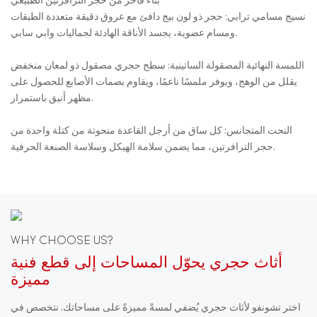
بناء فاخر من حجر الترافرتين الطبيعي
نسيج مسامي ترابي: حجر ذو لون بيج دافئ مع عروق دقيقة متعددة الطبقات
ومسام عضوية، يجسد الأناقة الهادئة لجماليات وابي سابي.
اللمسة النهائية المصقولة الساتينية: سطح حجري مصقول ذو لمعان منخفض
يقلل من الوهج، ويوفر ملمسًا ناعمًا، ويقاوم بصمات الأصابع للحصول على
مظهر أنيق باستمرار.
النحت المتجانس: كل ساق من أرجل القاعدة منحوتة من كتلة واحدة من
حجر الترافرتين، مما يضمن سلامة الهيكل وسلاسة الصنعة الحرفية.
WHY CHOOSE US?
أثاث حجري يحوّل المساحات إلى قطع فنية
مميزة
اختر تشونفو لأثاث حجري يُضفي لمسةً مميزةً على مساحاتك. نتخصص في