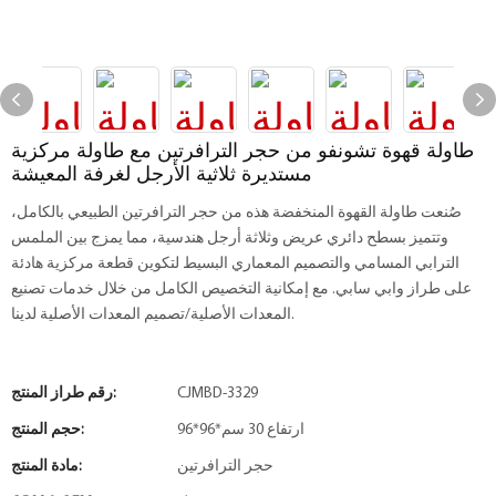
طاولة قهوة تشونفو من حجر الترافرتين مع طاولة مركزية
مستديرة ثلاثية الأرجل لغرفة المعيشة
صُنعت طاولة القهوة المنخفضة هذه من حجر الترافرتين الطبيعي بالكامل،
وتتميز بسطح دائري عريض وثلاثة أرجل هندسية، مما يمزج بين الملمس
الترابي المسامي والتصميم المعماري البسيط لتكوين قطعة مركزية هادئة
على طراز وابي سابي. مع إمكانية التخصيص الكامل من خلال خدمات تصنيع
المعدات الأصلية/تصميم المعدات الأصلية لدينا.
CJMBD-3329
رقم طراز المنتج:
96*96*ارتفاع 30 سم
حجم المنتج:
حجر الترافرتين
مادة المنتج: