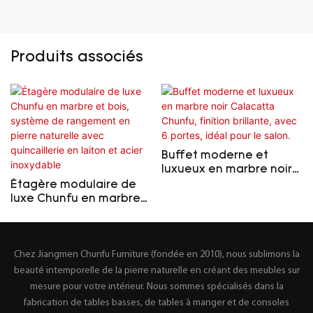
Produits associés
Buffet moderne et
luxueux en marbre noir
Calacatta Chunfu,
Étagère modulaire de
finition brillante, avec 6
luxe Chunfu en marbre
portes, idéal pour le
et bois, système de
salon.
rangement en pierre
naturelle avec
Chez Jiangmen Chunfu Furniture (fondée en 2010), nous sublimons la
quincaillerie en laiton et
acier inoxydable
beauté intemporelle de la pierre naturelle en créant des meubles sur
mesure pour votre intérieur. Nous sommes spécialisés dans la
fabrication de tables basses, de tables à manger et de consoles