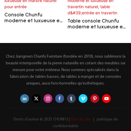
Console Chunfu
moderne et luxueuse en
Table console Chunfu
marbre naturel pour
moderne et luxueuse en
entrée
travertin naturel, table
d'entrée en travertin
Chez Jiangmen Chunfu Furniture (fondée en 2010), nous sublimons la
beauté intemporelle de la pierre naturelle en créant des meubles sur
mesure pour votre intérieur. Nous sommes spécialisés dans la
fabrication de tables basses, de tables à manger et de consoles
uniques, aussi fonctionnelles qu'esthétiques.
Droits d'auteur © 2025 CHUNFU |
Plan du site
|
politique de
confidentialité