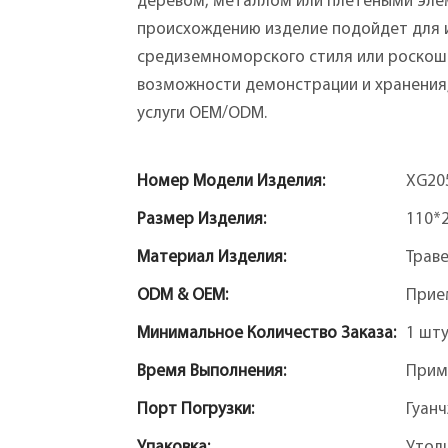
деревом, металлом или плетеными эле
происхождению изделие подойдет для 
средиземноморского стиля или роскошн
возможности демонстрации и хранения,
услуги OEM/ODM.
Номер Модели Изделия:
XG20
Размер Изделия:
110*
Материал Изделия:
Трав
ODM & OEM:
Прие
Минимальное Количество Заказа:
1 шт
Время Выполнения:
Прим
Порт Погрузки:
Гуан
Упаковка:
Утол