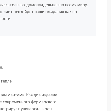
взыскательных домовладельцев по всему миру,
делие превзойдет ваши ожидания как по
ности.
а.
тепле.
 элементами. Каждое изделие
ле современного фермерского
нстрирует универсальность