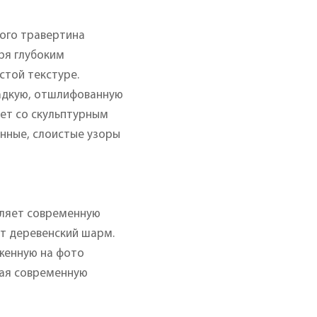
ного травертина
ря глубоким
стой текстуре.
ладкую, отшлифованную
ет со скульптурным
нные, слоистые узоры
вляет современную
т деревенский шарм.
женную на фото
щая современную