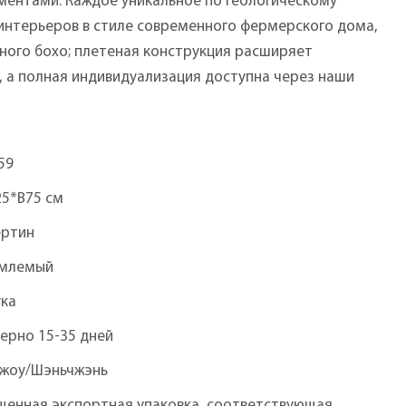
ментами. Каждое уникальное по геологическому
интерьеров в стиле современного фермерского дома,
ого бохо; плетеная конструкция расширяет
 а полная индивидуализация доступна через наши
59
25*В75 см
ертин
млемый
ука
ерно 15-35 дней
чжоу/Шэньчжэнь
щенная экспортная упаковка, соответствующая