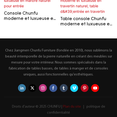
Console Chunfu
moderne et luxueuse en
Table console Chunfu
marbre naturel pour
moderne et luxueuse en
entrée
travertin naturel, table
d'entrée en travertin
Chez Jiangmen Chunfu Furniture (fondée en 2010), nous sublimons la
beauté intemporelle de la pierre naturelle en créant des meubles sur
mesure pour votre intérieur. Nous sommes spécialisés dans la
fabrication de tables basses, de tables à manger et de consoles
uniques, aussi fonctionnelles qu'esthétiques.
Droits d'auteur © 2025 CHUNFU |
Plan du site
|
politique de
confidentialité