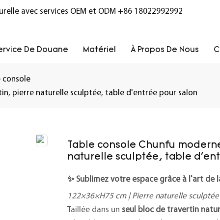
turelle avec services OEM et ODM
+86 18022992992
ervice De Douane
Matériel
À Propos De Nous
C
e console
n, pierre naturelle sculptée, table d'entrée pour salon
Table console Chunfu moderne 
naturelle sculptée, table d'en
✨ Sublimez votre espace grâce à l'art de l
122×36×H75 cm | Pierre naturelle sculptée
Taillée dans un
seul bloc de travertin natur