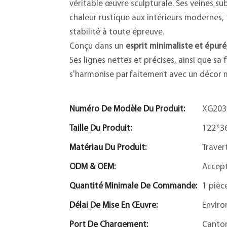
véritable œuvre sculpturale. Ses veines s
chaleur rustique aux intérieurs modernes, 
stabilité à toute épreuve.
Conçu dans un
esprit minimaliste et épuré
Ses lignes nettes et précises, ainsi que sa 
s'harmonise parfaitement avec un décor mi
Numéro De Modèle Du Produit:
XG203
Taille Du Produit:
122*3
Matériau Du Produit:
Traver
ODM & OEM:
Accep
Quantité Minimale De Commande:
1 pièc
Délai De Mise En Œuvre:
Enviro
Port De Chargement:
Canto