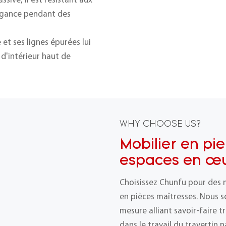
sive, il est résistant aux
légance pendant des
 et ses lignes épurées lui
 d'intérieur haut de
WHY CHOOSE US?
Mobilier en pie
espaces en œu
Choisissez Chunfu pour des 
en pièces maîtresses. Nous s
mesure alliant savoir-faire t
dans le travail du travertin 