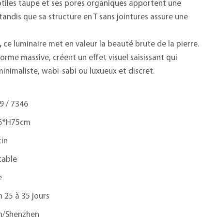
ubtiles taupe et ses pores organiques apportent une
tandis que sa structure en T sans jointures assure une
,
ce luminaire met en valeur la beauté brute de la pierre.
forme massive, créent un effet visuel saisissant qui
nimaliste, wabi-sabi ou luxueux et discret.
9 / 7346
6*H75cm
tin
table
e
n 25 à 35 jours
n/Shenzhen