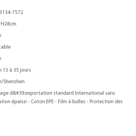
-3134-7572
*H28cm
e
table
e
n 15 à 35 jours
n/Shenzhen
age d&#39;exportation standard international sans
tion épaissi - Coton EPE - Film à bulles - Protection des