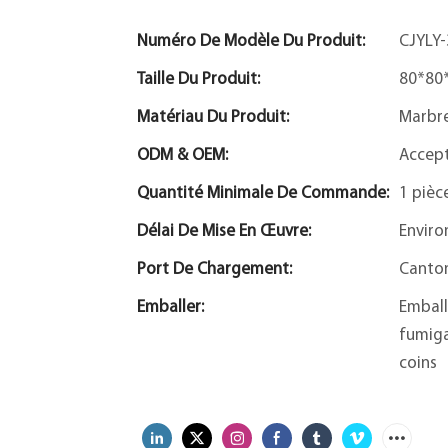
Numéro De Modèle Du Produit:
CJYLY
Taille Du Produit:
80*80
Matériau Du Produit:
Marbr
ODM & OEM:
Accep
Quantité Minimale De Commande:
1 pièc
Délai De Mise En Œuvre:
Enviro
Port De Chargement:
Canto
Emballer:
Emball
fumiga
coins