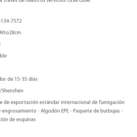
a través de nuestros servicios OEM/ODM.
3134-7572
Alto28cm
l
ble
or de 15-35 días
/Shenzhen
e de exportación estándar internacional de fumigación
e engrosamiento - Algodón EPE - Paquete de burbujas -
ción de esquinas