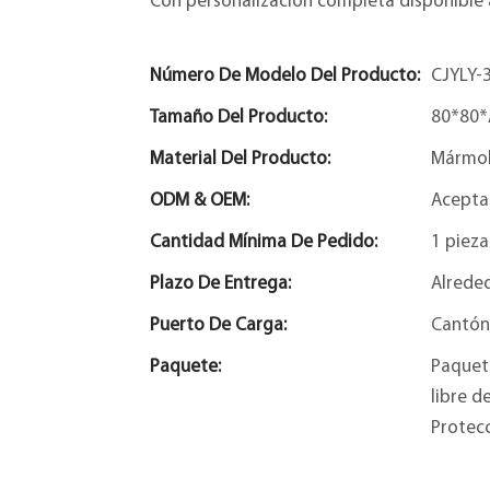
Con personalización completa disponible 
Número De Modelo Del Producto:
CJYLY-
Tamaño Del Producto:
80*80*
Material Del Producto:
Mármo
ODM & OEM:
Acepta
Cantidad Mínima De Pedido:
1 pieza
Plazo De Entrega:
Alreded
Puerto De Carga:
Cantón
Paquete:
Paquet
libre d
Protec