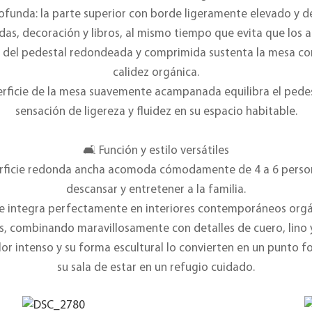
rofunda: la parte superior con borde ligeramente elevado y 
as, decoración y libros, al mismo tiempo que evita que los ar
se del pedestal redondeada y comprimida sustenta la mesa co
calidez orgánica.
erficie de la mesa suavemente acampanada equilibra el ped
sensación de ligereza y fluidez en su espacio habitable.
🛋️ Función y estilo versátiles
perficie redonda ancha acomoda cómodamente de 4 a 6 persona
descansar y entretener a la familia.
 se integra perfectamente en interiores contemporáneos orgán
, combinando maravillosamente con detalles de cuero, lino 
lor intenso y su forma escultural lo convierten en un punto 
su sala de estar en un refugio cuidado.