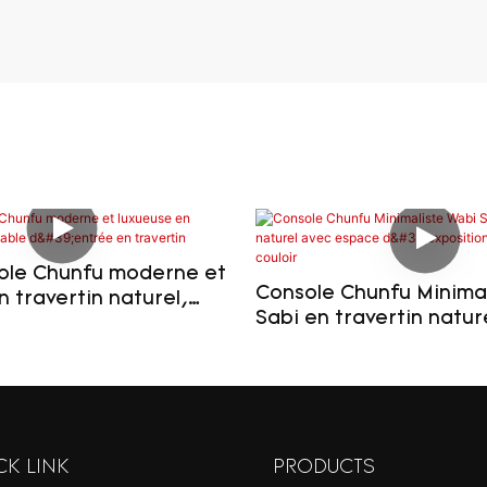
ole Chunfu moderne et
Console Chunfu Minimal
n travertin naturel,
Sabi en travertin natur
trée en travertin
espace d'exposition po
et couloir
CK LINK
PRODUCTS