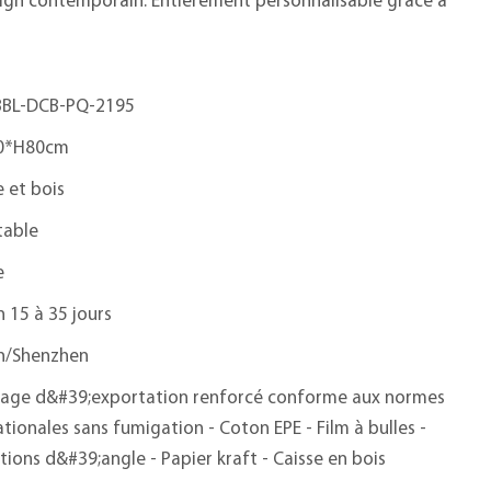
design contemporain. Entièrement personnalisable grâce à
BL-DCB-PQ-2195
0*H80cm
 et bois
table
e
n 15 à 35 jours
n/Shenzhen
age d&#39;exportation renforcé conforme aux normes
ationales sans fumigation - Coton EPE - Film à bulles -
tions d&#39;angle - Papier kraft - Caisse en bois