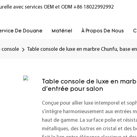
turelle avec services OEM et ODM
+86 18022992992
ervice De Douane
Matériel
À Propos De Nous
C
e console
Table console de luxe en marbre Chunfu, base en
Table console de luxe en marb
d'entrée pour salon
Conçue pour allier luxe intemporel et sop
s'intègre harmonieusement aux entrées maj
haut de gamme. La surface polie et résist
métalliques, des lustres en cristal et des b