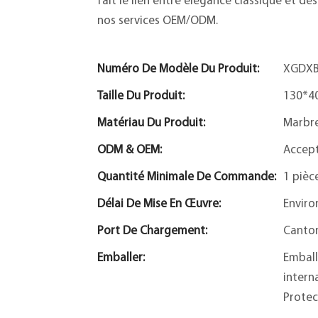
fait le lien entre élégance classique et 
nos services OEM/ODM.
Numéro De Modèle Du Produit:
XGDXB
Taille Du Produit:
130*4
Matériau Du Produit:
Marbre
ODM & OEM:
Accep
Quantité Minimale De Commande:
1 pièc
Délai De Mise En Œuvre:
Enviro
Port De Chargement:
Canto
Emballer:
Emball
intern
Protec