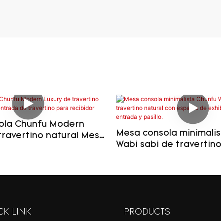
ola Chunfu Modern
Mesa consola minimali
travertino natural Mesa
Wabi sabi de travertino
 de travertino para
con espacio de exhibic
entrada y pasillo.
CK LINK
PRODUCTS