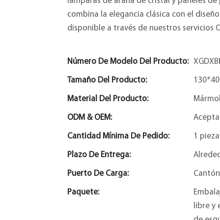
lámparas de araña de cristal y paneles de 
combina la elegancia clásica con el dise
disponible a través de nuestros servicio
Número De Modelo Del Producto:
XGDXB
Tamaño Del Producto:
130*40
Material Del Producto:
Mármol
ODM & OEM:
Acepta
Cantidad Mínima De Pedido:
1 pieza
Plazo De Entrega:
Alreded
Puerto De Carga:
Cantón
Paquete:
Embala
libre y
de esqu