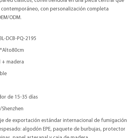
pared clásicos, convirtiéndola en una pieza central que
ño contemporáneo, con personalización completa
s OEM/ODM.
BL-DCB-PQ-2195
*Alto80cm
 + madera
ble
or de 15-35 días
/Shenzhen
je de exportación estándar internacional de fumigación
 espesado: algodón EPE, paquete de burbujas, protector
inas, papel artesanal y caja de madera.