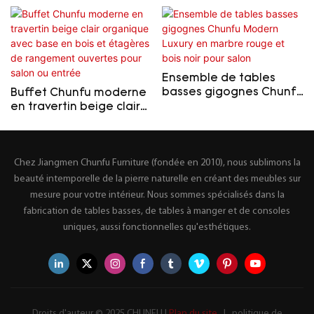
Ensemble de tables
basses gigognes Chunfu
Buffet Chunfu moderne
Modern Luxury en
en travertin beige clair
marbre rouge et bois
organique avec base en
noir pour salon
bois et étagères de
rangement ouvertes
Chez Jiangmen Chunfu Furniture (fondée en 2010), nous sublimons la
pour salon ou entrée
beauté intemporelle de la pierre naturelle en créant des meubles sur
mesure pour votre intérieur. Nous sommes spécialisés dans la
fabrication de tables basses, de tables à manger et de consoles
uniques, aussi fonctionnelles qu'esthétiques.
Droits d'auteur © 2025 CHUNFU |
Plan du site
|
politique de