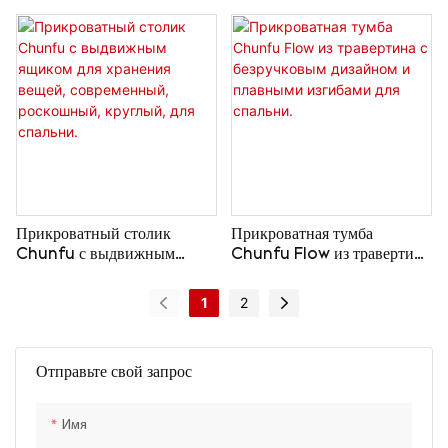
капа дерева, современный
местом для хранения вещей,
минималистичный столик
декоративный столик из
для спальни.
рифленого дерева,
современная роскошная
тумбочка для спальни.
Прикроватный столик
Прикроватная тумба
Chunfu с выдвижным
Chunfu Flow из травертина
ящиком для хранения вещей,
с безручковым дизайном и
современный, роскошный,
плавными изгибами для
1
2
круглый, для спальни.
спальни.
Отправьте свой запрос
Имя