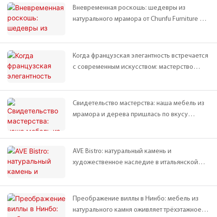
проекта Vanke в Шанхае.
Вневременная роскошь: шедевры из
натурального мрамора от Chunfu Furniture в
выставочном зале Longhu Bocui.
Когда французская элегантность встречается
с современным искусством: мастерство
обработки натурального камня в мебельном
магазине Chunfu Furniture в Шэньяне
Свидетельство мастерства: наша мебель из
мрамора и дерева пришлась по вкусу
греческому клиенту.
AVE Bistro: натуральный камень и
художественное наследие в итальянской
кухне | Дизайн-проект DA Bureau
Преображение виллы в Нинбо: мебель из
натурального камня оживляет трёхэтажное