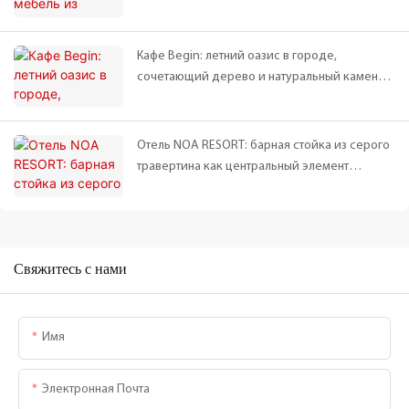
пространство | Совместная работа Чуньфу и г-
на Чэня
Кафе Begin: летний оазис в городе,
сочетающий дерево и натуральный камень |
Пример использования мебели Chunfu
Отель NOA RESORT: барная стойка из серого
травертина как центральный элемент
дизайна ресторана | Пример проекта Chunfu
Stone
Свяжитесь с нами
Имя
Электронная Почта