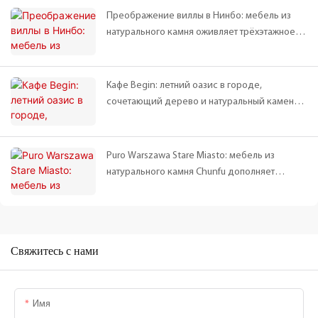
Преображение виллы в Нинбо: мебель из
натурального камня оживляет трёхэтажное
пространство | Совместная работа Чуньфу и г-
на Чэня
Кафе Begin: летний оазис в городе,
сочетающий дерево и натуральный камень |
Пример использования мебели Chunfu
Puro Warszawa Stare Miasto: мебель из
натурального камня Chunfu дополняет
сочетание скандинавского стиля и наследия
Свяжитесь с нами
Имя