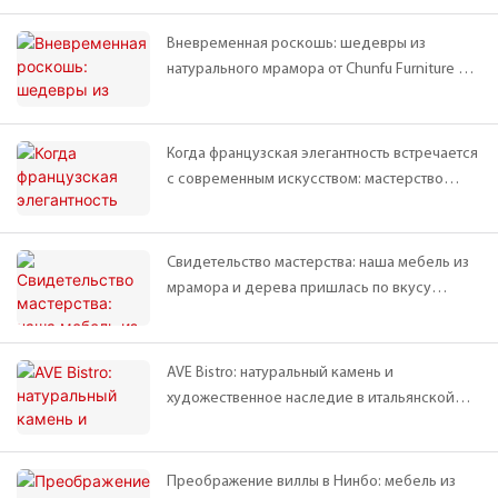
натурального мрамора для авангардного
проекта Vanke в Шанхае.
Вневременная роскошь: шедевры из
натурального мрамора от Chunfu Furniture в
выставочном зале Longhu Bocui.
Когда французская элегантность встречается
с современным искусством: мастерство
обработки натурального камня в мебельном
магазине Chunfu Furniture в Шэньяне
Свидетельство мастерства: наша мебель из
мрамора и дерева пришлась по вкусу
греческому клиенту.
AVE Bistro: натуральный камень и
художественное наследие в итальянской
кухне | Дизайн-проект DA Bureau
Преображение виллы в Нинбо: мебель из