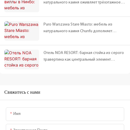
натурального камня оживляет трёхэтажное
пространство | Совместная работа Чуньфу и г-
на Чэня
Puro Warszawa Stare Miasto: мебель из
натурального камня Chunfu дополняет
сочетание скандинавского стиля и наследия
Отель NOA RESORT: барная стойка из серого
травертина как центральный элемент
дизайна ресторана | Пример проекта Chunfu
Stone
Свяжитесь с нами
Имя