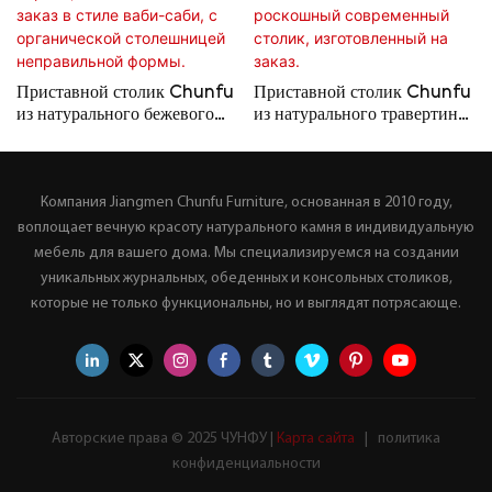
Приставной столик Chunfu
Приставной столик Chunfu
из натурального бежевого
из натурального травертина
травертина и прозрачного
и каповой древесины в стиле
акрила, изготовленный на
«капельный» – роскошный
заказ в стиле ваби-саби, с
современный столик,
Компания Jiangmen Chunfu Furniture, основанная в 2010 году,
органической столешницей
изготовленный на заказ.
неправильной формы.
воплощает вечную красоту натурального камня в индивидуальную
мебель для вашего дома. Мы специализируемся на создании
уникальных журнальных, обеденных и консольных столиков,
которые не только функциональны, но и выглядят потрясающе.
Авторские права © 2025 ЧУНФУ |
Карта сайта
|
политика
конфиденциальности