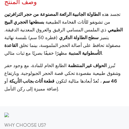
وصف المنتج
تجسد هذه
الطاولة الجانبية الرائعة المصنوعة من حجر الترافرتين
من تشونفو للأثاث الفخامة الطبيعية
بسطحها الحجري البيج
الطبيعي
ذي الملمس المسامي الرقيق والعروق المعدنية الدقيقة.
يتميز
سطح الطاولة الدائري
(قطره 50 سم) بلمسة نهائية
مصقولة تحافظ على أصالة الحجر الملموسة، بينما تخلق
القاعدة
مظهرًا خفيفًا بصريًا مع ثبات مثالي.
الأسطوانية المدببة
تُبرز
الحواف غير المنتظمة
الطابع الخام للمادة، مع وجود حفر
وشقوق طبيعية مقصودة تحكي قصة الحجر الجيولوجية. وبارتفاع
46 سم
، تُعدّ أبعادها مثالية لتكون
قطعة أثاث بجانب الأريكة
أو
إضافة مميزة إلى ركن التأمل.
WHY CHOOSE US?