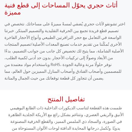
أثاث حجري يحوّل المساحات إلى قطع فنية
مميزة
اختر تشونفو لأثاث حجري يُضفي لمسةً مميزةً على مساحاتك. نتخصص في
تصميم قطع فريدة تجمع بين الحرفية التقليدية والتصميم المبتكر. خبرتنا
الواسعة في التعامل مع حجر الترافرتين الطبيعي وأنواع الأحجار الفاخرة
الأخرى تُمكّننا من تقديم خدمات تصنيع المعدات الأصلية/تصميم المنتجات
الأصلية الشاملة، مما يتيح لك تخصيص كل جانب من جوانب التصميم، بدءًا
من الأبعاد وصولًا إلى تركيبات الأحجار. بدون حد أدنى لكمية الطلب،
وباستخدام مواد معتمدة من RoHS، نوفر حلولًا مرنة وعالية الجودة
للمصممين وأصحاب الفنادق وأصحاب المنازل المميزين حول العالم، مما
يضمن أن تتجاوز كل قطعة توقعاتك من حيث الجمال والمتانة.
تفاصيل المنتج
صُممت هذه القطعة لتناسب الديكورات الداخلية ذات الطابع البوهيمي
الأنيق والريفي العصري، وتتناغم بشكل رائع مع الأريكة الجلدية الظاهرة
في الصورة، والسجاد ذي الملمس المميز، والقطع الخزفية المصنوعة
يدويًا. وتُكمل درجاتها المحايدة الدافئة لوحات الألوان المستوحاة من