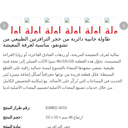
طاولة جانبية دائرية من حجر الترافرتين الطبيعي من
تشونفو، مناسبة لغرفة المعيشة
مثالية لغرف المعيشة المريحة، أو ردهات الفنادق الفاخرة، أو زوايا القراءة
المشمسة، تحوّل هذه القطعة (50×50×46 سم) الأثاث العملي إلى تحفة فنية
طبيعية. يضفي مشهدها المضاء بالشموع لمسة جمالية راقية على القطع
البسيطة؛ فكل قطعة فريدة من نوعها جغرافياً تُشكّل إضافة مميزة تُثير
الحديث في المساحات التي تُركّز على الأصالة، مع إمكانية التخصيص الكامل
من خلال خدمات تصنيع المعدات الأصلية/تصميم المعدات الأصلية لدينا.
BJMBD-4550
رقم طراز المنتج:
50 × 50 × ارتفاع 46 سم
حجم المنتج:
حجر الترافرتين
مادة المنتج: