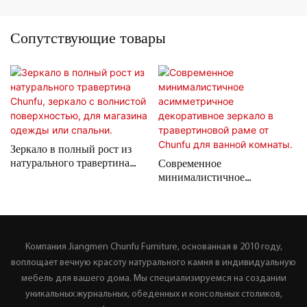
Сопутствующие товары
Зеркало в полный рост из
натурального травертина
Современное
Chunfu, зеркало с
минималистичное
волнистой поверхностью,
асимметричное
для магазина одежды или
декоративное зеркало в
спальни.
травертиновой раме от
Chunfu для ванной
комнаты.
Компания Jiangmen Chunfu Furniture, основанная в 2010 году,
воплощает вечную красоту натурального камня в индивидуальную
мебель для вашего дома. Мы специализируемся на создании
уникальных журнальных, обеденных и консольных столиков,