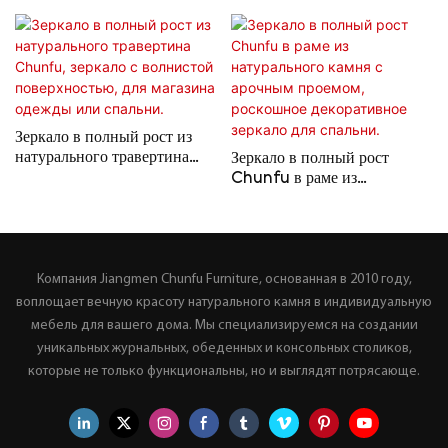
Зеркало в полный рост из
натурального травертина
Зеркало в полный рост
Chunfu, зеркало с
Chunfu в раме из
волнистой поверхностью,
натурального камня с
для магазина одежды или
арочным проемом,
спальни.
роскошное декоративное
зеркало для спальни.
Компания Jiangmen Chunfu Furniture, основанная в 2010 году,
воплощает вечную красоту натурального камня в индивидуальную
мебель для вашего дома. Мы специализируемся на создании
уникальных журнальных, обеденных и консольных столиков,
которые не только функциональны, но и выглядят потрясающе.