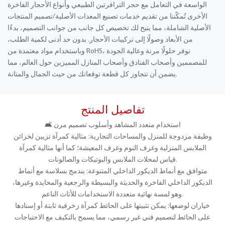
الواسعة في التعامل مع حجر الترافرتين الطبيعي وأنواع الأحجار الفاخرة
الأخرى تُمكّننا من تقديم خدمات تصنيع المعدات الأصلية/تصميم المنتجات
الأصلية الشاملة، مما يتيح لك تخصيص كل جانب من جوانب التصميم، بدءًا
من الأبعاد وصولًا إلى تركيبات الأحجار. بدون حد أدنى لكمية الطلب،
وباستخدام مواد معتمدة من RoHS، نوفر حلولًا مرنة وعالية الجودة
للمصممين وأصحاب الفنادق وأصحاب المنازل المميزين حول العالم، مما
يضمن أن تتجاوز كل قطعة توقعاتك من حيث الجمال والمتانة.
تفاصيل المنتج
🛋️ استخدام متعدد المشاهد وأسلوب تصميم مرن
وظيفة مزدوجة للمنزل والمساحات التجارية: مثالية كمرآة تزيين لخزائن
الملابس المنزلية وغرف النوم وغرف المعيشة؛ كما أنها مثالية كمرآة
قياس لمحلات الملابس والبوتيكات والصالونات.
متوافق مع أنماط الديكور الداخلي المتنوعة: يندمج بسلاسة مع أنماط
الديكور الداخلي الفاخرة والحديثة والبسيطة والرجعية والمحايدة وغيرها،
وهو لمسة نهائية متعددة الاستخدامات للأثاث الناعم.
خياران لوضعها: يمكن تثبيتها على الحائط كمرآة زخرفية ثابتة أو إسنادها
على الحائط لتصميم فني غير رسمي، مما يسمح بالتكيف مع الاحتياجات