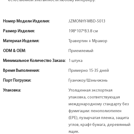
естественной элегантности любому интерьеру.
Номер Модели Изделия:
JZMONHY-MBD-5013
Размер Изделия:
198*107*В3.8 см
Материал Изделия:
Травертин + Мрамор
ODM & OEM:
Приемлемый
Минимальное Количество Заказа:
1 штука
Время Выполнения:
Примерно 15-35 дней
Порт Погрузки:
Гуанчжоу/Шэньчжэнь
Упаковка:
Утолщенная экспортная
упаковка, соответствующая
международному стандарту без
фумигации: пенополиэтилен
(EPE), пузырчатая пленка, защита
углов, крафт-бумага, деревянный
ящик.