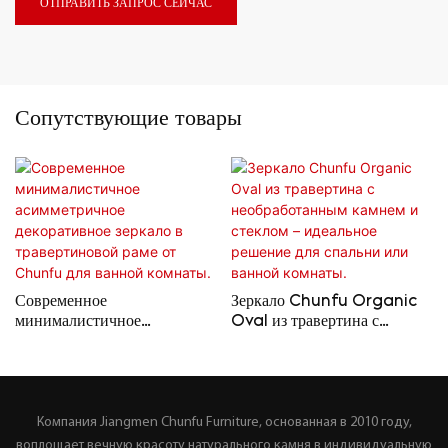
ОТПРАВИТЬ ЗАПРОС СЕЙЧАС
Сопутствующие товары
Современное
Зеркало Chunfu Organic
минималистичное
Oval из травертина с
асимметричное
необработанным камнем и
декоративное зеркало в
стеклом – идеальное
травертиновой раме от
решение для спальни или
Chunfu для ванной
ванной комнаты.
комнаты.
Компания Jiangmen Chunfu Furniture, основанная в 2010 году,
воплощает вечную красоту натурального камня в индивидуальную