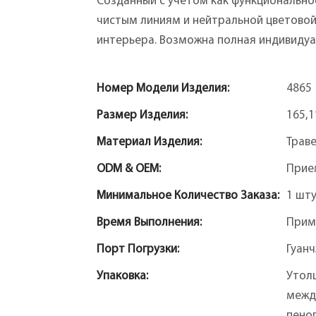
Созданный с учетом как функциональнос
чистым линиям и нейтральной цветово
интерьера. Возможна полная индивидуа
Номер Модели Изделия:
4865
Размер Изделия:
165,1
Материал Изделия:
Трав
ODM & OEM:
Прие
Минимальное Количество Заказа:
1 шт
Время Выполнения:
Прим
Порт Погрузки:
Гуан
Упаковка:
Утол
межд
пеноп