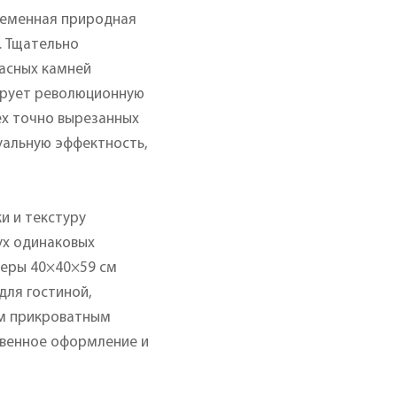
временная природная
. Тщательно
расных камней
ирует революционную
ех точно вырезанных
уальную эффектность,
и и текстуру
ух одинаковых
меры 40×40×59 см
для гостиной,
ым прикроватным
твенное оформление и