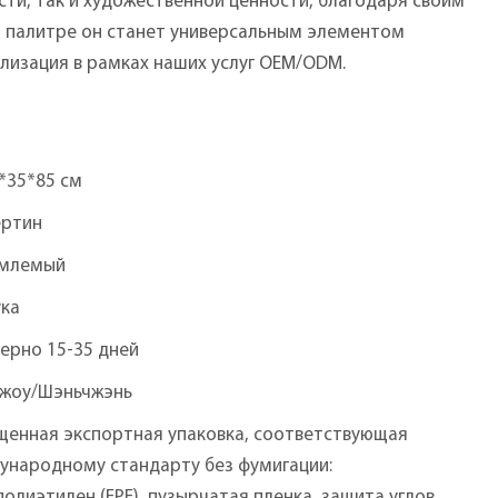
ти, так и художественной ценности, благодаря своим
й палитре он станет универсальным элементом
лизация в рамках наших услуг OEM/ODM.
*35*85 см
ертин
млемый
ука
ерно 15-35 дней
чжоу/Шэньчжэнь
щенная экспортная упаковка, соответствующая
ународному стандарту без фумигации:
олиэтилен (EPE), пузырчатая пленка, защита углов,