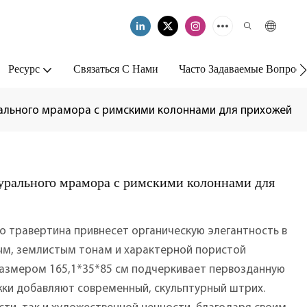
Ресурс
Связаться С Нами
Часто Задаваемые Вопрос
рального мрамора с римскими колоннами для прихожей
урального мрамора с римскими колоннами для
о травертина привнесет органическую элегантность в
ым, землистым тонам и характерной пористой
размером 165,1*35*85 см подчеркивает первозданную
ожки добавляют современный, скульптурный штрих.