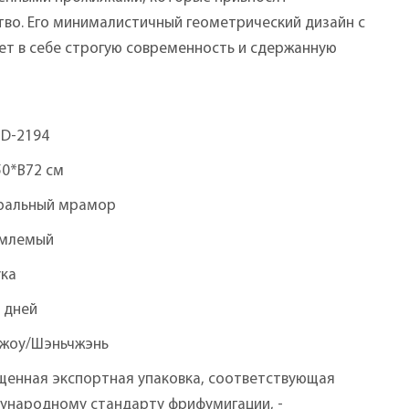
тво. Его минималистичный геометрический дизайн с
т в себе строгую современность и сдержанную
D-2194
50*В72 см
ральный мрамор
млемый
ука
 дней
чжоу/Шэньчжэнь
щенная экспортная упаковка, соответствующая
ународному стандарту фрифумигации, -