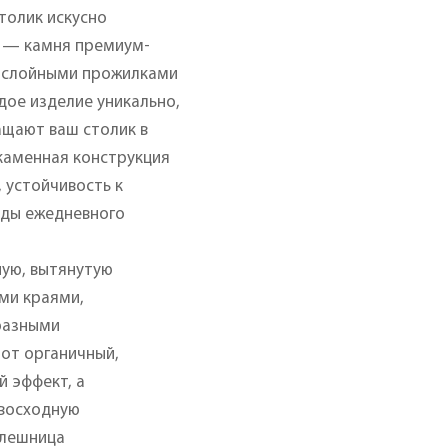
толик искусно
а — камня премиум-
гослойными прожилками
ждое изделие уникально,
ащают ваш столик в
каменная конструкция
 устойчивость к
оды ежедневного
ную, вытянутую
ми краями,
разными
от органичный,
й эффект, а
евосходную
олешница