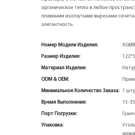
органическое тепло в любое пространс
плавными изогнутыми вырезами сочетае
элегантность.
Номер Модели Изделия:
XGMB
Размер Изделия:
122*
Материал Изделия:
Нату
ODM & OEM:
Прие
Минимальное Количество Заказа:
1 шт
Время Выполнения:
15-35
Порт Погрузки:
Гуан
Упаковка:
Утол
межд