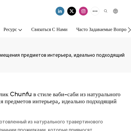
Ресурс
Связаться С Нами
Часто Задаваемые Вопрос
азмещения предметов интерьера, идеально подходящий
ик Chunfu в стиле ваби-саби из натурального
ия предметов интерьера, идеально подходящий
готовленный из натурального травертинового
венными прожилками, которые привносят