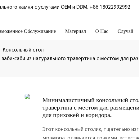
льного камня с услугами OEM и DDM.
+86 18022992992
аможенное Обслуживание
Материал
О Нас
Случай
Консольный стол
е ваби-саби из натурального травертина с местом для р
Минималистичный консольный стол
травертина с местом для размещен
для прихожей и коридора.
Этот консольный столик, тщательно из
мрамора, отличается тонкими, естест