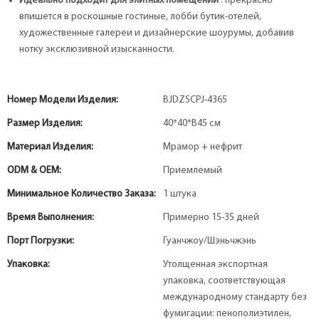
Идеально подходит для элитных помещений
: прекрасно
впишется в роскошные гостиные, лобби бутик-отелей,
художественные галереи и дизайнерские шоурумы, добавив
нотку эксклюзивной изысканности.
Номер Модели Изделия:
BJDZSCPJ-4365
Размер Изделия:
40*40*В45 см
Материал Изделия:
Мрамор + нефрит
ODM & OEM:
Приемлемый
Минимальное Количество Заказа:
1 штука
Время Выполнения:
Примерно 15-35 дней
Порт Погрузки:
Гуанчжоу/Шэньчжэнь
Упаковка:
Утолщенная экспортная
упаковка, соответствующая
международному стандарту без
фумигации: пенополиэтилен,