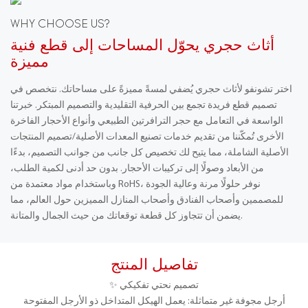
WHY CHOOSE US?
أثاث حجري يحوّل المساحات إلى قطع فنية
مميزة
اختر تشونفو لأثاث حجري يُضفي لمسةً مميزةً على مساحاتك. نتخصص في
تصميم قطع فريدة تجمع بين الحرفية التقليدية والتصميم المبتكر. خبرتنا
الواسعة في التعامل مع حجر الترافرتين الطبيعي وأنواع الأحجار الفاخرة
الأخرى تُمكّننا من تقديم خدمات تصنيع المعدات الأصلية/تصميم المنتجات
الأصلية الشاملة، مما يتيح لك تخصيص كل جانب من جوانب التصميم، بدءًا
من الأبعاد وصولًا إلى تركيبات الأحجار. بدون حد أدنى لكمية الطلب،
وباستخدام مواد معتمدة من RoHS، نوفر حلولًا مرنة وعالية الجودة
للمصممين وأصحاب الفنادق وأصحاب المنازل المميزين حول العالم، مما
يضمن أن تتجاوز كل قطعة توقعاتك من حيث الجمال والمتانة.
تفاصيل المنتج
✨ تصميم نحتي تفكيكي
أرجل مجوفة غير متماثلة: يعمل الهيكل المتداخل ذو الأرجل المفتوحة