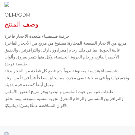
OEM/ODM
وصف المنتج
حرفية فسيفساء متعددة الأحجار فاخرة
مزيج من الأحجار الطبيعية المختارة: مصنوع من مزيج من الأحجار الفاخرة
عالية الجودة، بما في ذلك رخام إمبيرادور دارك، والترافرتين، والعقيق
الأخضر الفاتح، ورخام العروق الخشبية، وكل منها يتميز بعروق وألوان
طبيعية فريدة.
فسيفساء هندسية مصنوعة يدوياً: يتم قطع كل قطعة من الحجر بدقة
وتجميعها يدوياً في نمط هندسي مجرد، مما يخلق سطحاً فنياً فريداً من نوعه
يعمل أيضاً كقطعة فنية حديثة.
طبقات غنية من حيث الملمس والبصر: يوفر مزيج العقيق الأملس
والترافرتين المسامي والرخام المعرق تجربة لمسية متنوعة، بينما تخلق
الألوان المتناقضة عمقًا بصريًا ديناميكيًا.