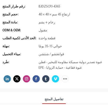
BJDZSCPJ-4365
رقم طراز المنتج:
40 × 40 × ارتفاع 45 سم
حجم المنتج:
رخام + يشم
مادة المنتج:
مقبول
ODM & OEM:
قطعة واحدة
الحد الأدنى لكمية الطلب:
حوالي 15-35 يومًا
مهلة:
قوانغتشو / شنتشن
ميناء التحميل:
عبوة تصدير دولية سميكة مقاومة للتبخير - قطن
طَرد:
EPE - عبوة فقاعية - حماية الزوايا
تفاصيل المنتج