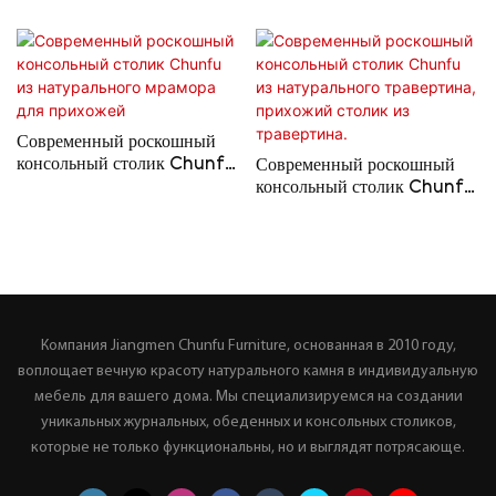
Современный роскошный
консольный столик Chunfu
Современный роскошный
из натурального мрамора для
консольный столик Chunfu
прихожей
из натурального травертина,
прихожий столик из
травертина.
Компания Jiangmen Chunfu Furniture, основанная в 2010 году,
воплощает вечную красоту натурального камня в индивидуальную
мебель для вашего дома. Мы специализируемся на создании
уникальных журнальных, обеденных и консольных столиков,
которые не только функциональны, но и выглядят потрясающе.