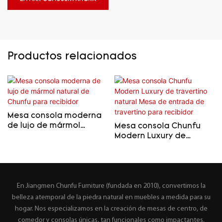
Productos relacionados
Mesa consola moderna
de lujo de mármol
Mesa consola Chunfu
natural de Chunfu para
Modern Luxury de
recibidor
travertino natural Mesa
de entrada de
travertino para recibidor
En Jiangmen Chunfu Furniture (fundada en 2010), convertimos la
belleza atemporal de la piedra natural en muebles a medida para su
hogar. Nos especializamos en la creación de mesas de centro, de
comedor y consolas únicas, tan funcionales como impactantes.