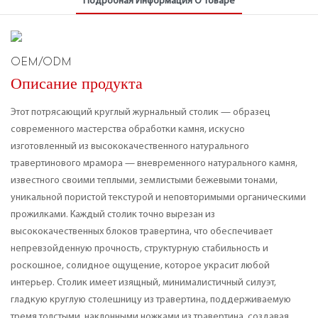
Подробная Информация О Товаре
OEM/ODM
Описание продукта
Этот потрясающий круглый журнальный столик — образец
современного мастерства обработки камня, искусно
изготовленный из высококачественного натурального
травертинового мрамора — вневременного натурального камня,
известного своими теплыми, землистыми бежевыми тонами,
уникальной пористой текстурой и неповторимыми органическими
прожилками. Каждый столик точно вырезан из
высококачественных блоков травертина, что обеспечивает
непревзойденную прочность, структурную стабильность и
роскошное, солидное ощущение, которое украсит любой
интерьер. Столик имеет изящный, минималистичный силуэт,
гладкую круглую столешницу из травертина, поддерживаемую
тремя толстыми, наклонными ножками из травертина, создавая