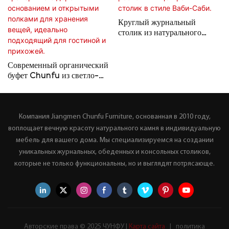
Круглый журнальный
столик из натурального
травертина и дерева,
роскошный центральный
столик в стиле Ваби-Саби.
Современный органический
буфет Chunfu из светло-
бежевого травертина с
деревянным основанием и
открытыми полками для
Компания Jiangmen Chunfu Furniture, основанная в 2010 году,
хранения вещей, идеально
подходящий для гостиной и
воплощает вечную красоту натурального камня в индивидуальную
прихожей.
мебель для вашего дома. Мы специализируемся на создании
уникальных журнальных, обеденных и консольных столиков,
которые не только функциональны, но и выглядят потрясающе.
Авторские права © 2025 ЧУНФУ |
Карта сайта
|
политика