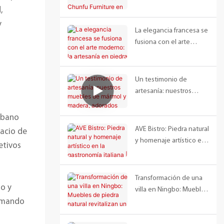
vanguardista de Vanke
natural de Chunfu
,
en Shanghái.
Furniture en la galería de
y
ventas Longhu Bocui
La elegancia francesa se
fusiona con el arte
moderno: la artesanía en
piedra natural de Chunfu
Furniture en Shenyang
Un testimonio de
artesanía: nuestros
muebles de mármol y
madera, adorados por un
rbano
cliente griego
AVE Bistro: Piedra natural
pacio de
y homenaje artístico en
etivos
la gastronomía italiana |
Caso de diseño de DA
Bureau
Transformación de una
ro y
villa en Ningbo: Muebles
asmando
de piedra natural
revitalizan un espacio