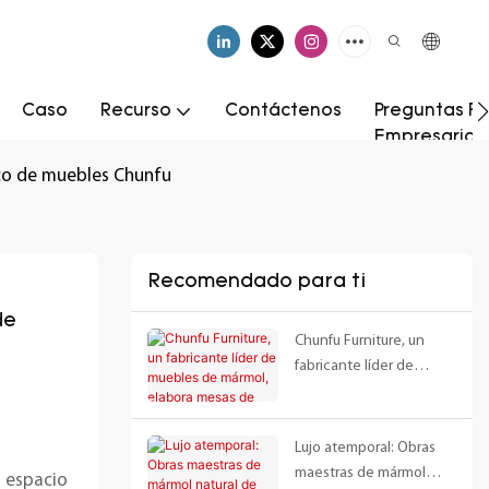
Caso
Recurso
Contáctenos
Preguntas Fr
Empresarial
ico de muebles Chunfu
Recomendado para ti
e 
Chunfu Furniture, un
fabricante líder de
muebles de mármol,
elabora mesas de centro
y armarios de mármol
Lujo atemporal: Obras
macizo para el proyecto
maestras de mármol
l espacio