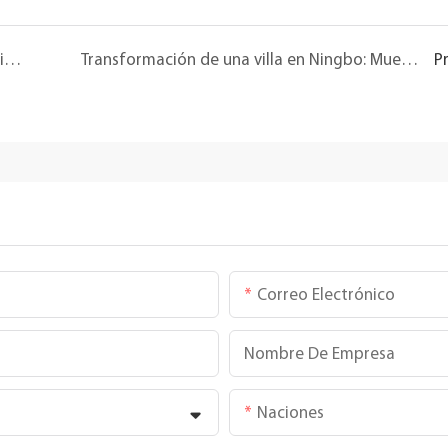
Puro Warszawa Stare Miasto: Los muebles de piedra natural Chunfu realzan la fusión entre la herencia escandinava
Transformación de una villa en Ningbo: Muebles de piedra natural revitalizan un espacio de tres plantas | Colaboración entre Chunfu y Mr Chen
P
Correo Electrónico
Nombre De Empresa
Naciones