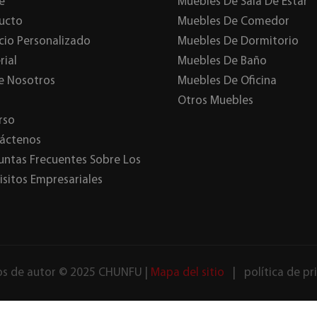
e
Muebles De Sala De Estar
ucto
Muebles De Comedor
icio Personalizado
Muebles De Dormitorio
rial
Muebles De Baño
e Nosotros
Muebles De Oficina
Otros Muebles
rso
áctenos
untas Frecuentes Sobre Los
isitos Empresariales
s de autor © 2025 CHUNFU |
Mapa del sitio
|
política de pr