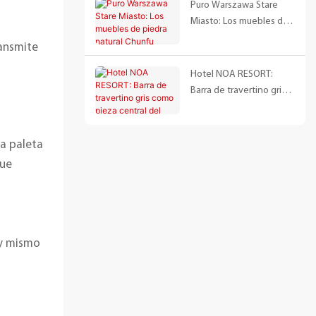
de tres plantas |
Puro Warszawa Stare
Colaboración entre
Miasto: Los muebles de
Chunfu y Mr Chen
piedra natural Chunfu
ransmite
realzan la fusión entre la
herencia escandinava
Hotel NOA RESORT:
Barra de travertino gris
como pieza central del
diseño de un
restaurante | Caso
da paleta
práctico del proyecto
que
Chunfu Stone
oy mismo