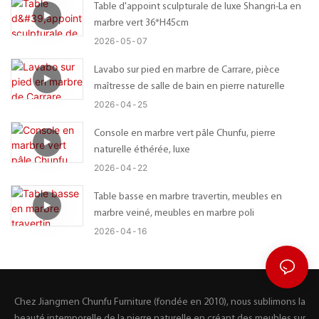
Table d'appoint sculpturale de luxe Shangri-La en
marbre vert 36*H45cm
2026
05
07
Lavabo sur pied en marbre de Carrare, pièce
maîtresse de salle de bain en pierre naturelle
2026
04
25
Console en marbre vert pâle Chunfu, pierre
naturelle éthérée, luxe
2026
04
22
Table basse en marbre travertin, meubles en
marbre veiné, meubles en marbre poli
2026
04
16
Chez Jiangmen Chunfu Furniture (fondée en 2010), nous sublimons la
beauté intemporelle de la pierre naturelle en créant des meubles sur