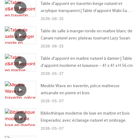
Table d'appoint en travertin beige naturel et
acrylique transparent | Table d'appoint Wabi-Sabi
sur mesure avec plateau organique irrégulier –
2026
06
25
Dimensions personnalisables
Table de salle à manger ronde en marbre blanc de
Carrare naturel avec plateau tournant Lazy Susan.
2026
06
25
Table d'appoint en marbre naturel à damier | Table
d'appoint moderne et luxueuse – 41 x 41 x H 56 cm
2026
05
27
Meuble Wave en travertin, pièce maîtresse
artisanale en pierre et bois
2026
05
07
Bibliothèque moderne de luxe en marbre et bois
Emperador, avec éclairage naturel et ombrage.
2026
05
07