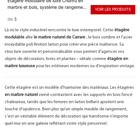
Étagère modulaire de luxe Chunfu en
marbre et bois, système de rangement
VOIR LES PRODUITS
en pierre naturelle avec quincaillerie en
de
$
laiton et acier inoxydable
Là où le style industriel rencontre le luxe intemporel. Cette
étagère
modulable
allie
le marbre naturel de Carrare
, le bois sombre et l'acier
inoxydable poli finition laiton pour créer une pièce maîtresse. Sa
structure ouverte et personnalisable vous permet d'agencer vos
objets de décoration, livres et plantes – idéale comme
étagère en
marbre luxueuse
pour les intérieurs modernes ou d'inspiration vintage.
Cette étagère est un modèle d'harmonie des matériaux. Les étagères
en marbre naturel
veiné contrastent avec les supports en bois foncé
chaleureux, tandis que les ferrures en laiton brillant ajoutent une
touche d'opulence. Bien plus qu'un simple meuble de rangement,
c'est un véritable élément de décoration qui transforme n'importe
quel mur en une galerie reflétant votre style personnel.