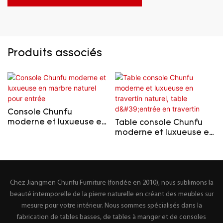
Produits associés
Console Chunfu
moderne et luxueuse en
Table console Chunfu
marbre naturel pour
moderne et luxueuse en
entrée
travertin naturel, table
d'entrée en travertin
Chez Jiangmen Chunfu Furniture (fondée en 2010), nous sublimons la
beauté intemporelle de la pierre naturelle en créant des meubles sur
mesure pour votre intérieur. Nous sommes spécialisés dans la
fabrication de tables basses, de tables à manger et de consoles