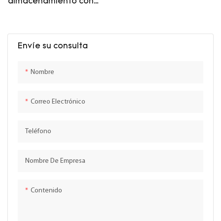
almacenamiento con
base cilíndrica en
travertino beige de
Chunfu para sala de
estar.
Envíe su consulta
Nombre
Correo Electrónico
Teléfono
Nombre De Empresa
Contenido