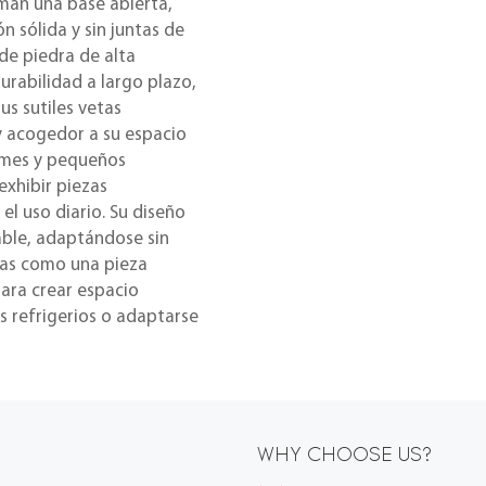
rman una base abierta,
n sólida y sin juntas de
 de piedra de alta
urabilidad a largo plazo,
us sutiles vetas
 y acogedor a su espacio
rrames y pequeños
exhibir piezas
 el uso diario. Su diseño
able, adaptándose sin
ntas como una pieza
para crear espacio
es refrigerios o adaptarse
WHY CHOOSE US?