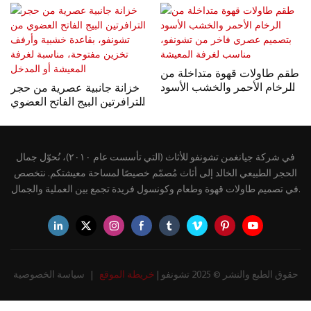
طقم طاولات قهوة متداخلة من
الرخام الأحمر والخشب الأسود
خزانة جانبية عصرية من حجر
بتصميم عصري فاخر من
الترافرتين البيج الفاتح العضوي
تشونفو، مناسب لغرفة
من تشونفو، بقاعدة خشبية
المعيشة
وأرفف تخزين مفتوحة، مناسبة
لغرفة المعيشة أو المدخل
في شركة جيانغمن تشونفو للأثاث (التي تأسست عام ٢٠١٠)، نُحوّل جمال
الحجر الطبيعي الخالد إلى أثاث مُصمّم خصيصًا لمساحة معيشتكم. نتخصص
في تصميم طاولات قهوة وطعام وكونسول فريدة تجمع بين العملية والجمال.
حقوق الطبع والنشر © 2025 تشونفو |
خريطة الموقع
|
سياسة الخصوصية