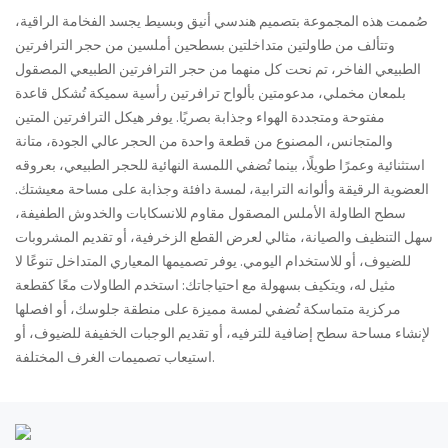
صُممت هذه المجموعة بتصميم هندسي أنيق وبسيط يجسد الفخامة الراقية،
وتتألف من طاولتين متداخلتين بسطحين أملسين من حجر الترافرتين
الطبيعي الفاخر، تم نحت كل منهما من حجر الترافرتين الطبيعي المصقول
بلمعان مخملي، مدعومتين بألواح ترافرتين رأسية سميكة تُشكل قاعدة
مفتوحة ومتجددة الهواء وجذابة بصريًا. يوفر هيكل الترافرتين المتين
والمتجانس، المصنوع من قطعة واحدة من الحجر عالي الجودة، متانة
استثنائية وعمرًا طويلًا، بينما تُضفي اللمسة النهائية للحجر الطبيعي، بعروقه
العضوية الرقيقة وألوانه الترابية، لمسة دافئة وجذابة على مساحة معيشتك.
سطح الطاولة الأملس المصقول مقاوم للانسكابات والخدوش الطفيفة،
سهل التنظيف والصيانة، مثالي لعرض القطع الزخرفية، أو تقديم المشروبات
للضيوف، أو للاستخدام اليومي. يوفر تصميمها المعياري المتداخل تنوعًا لا
مثيل له، ويتكيف بسهولة مع احتياجاتك: استخدم الطاولات معًا كقطعة
مركزية متماسكة تُضفي لمسة مميزة على منطقة جلوسك، أو افصلها
لإنشاء مساحة سطح إضافية للترفيه، أو تقديم الوجبات الخفيفة للضيوف، أو
استيعاب تصميمات الغرف المختلفة.