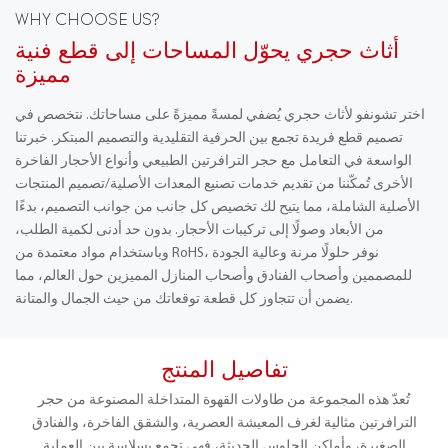
WHY CHOOSE US?
أثاث حجري يحوّل المساحات إلى قطع فنية
مميزة
اختر تشونفو لأثاث حجري يُضفي لمسةً مميزةً على مساحاتك. نتخصص في
تصميم قطع فريدة تجمع بين الحرفية التقليدية والتصميم المبتكر. خبرتنا
الواسعة في التعامل مع حجر الترافرتين الطبيعي وأنواع الأحجار الفاخرة
الأخرى تُمكّننا من تقديم خدمات تصنيع المعدات الأصلية/تصميم المنتجات
الأصلية الشاملة، مما يتيح لك تخصيص كل جانب من جوانب التصميم، بدءًا
من الأبعاد وصولًا إلى تركيبات الأحجار. بدون حد أدنى لكمية الطلب،
وباستخدام مواد معتمدة من RoHS، نوفر حلولًا مرنة وعالية الجودة
للمصممين وأصحاب الفنادق وأصحاب المنازل المميزين حول العالم، مما
يضمن أن تتجاوز كل قطعة توقعاتك من حيث الجمال والمتانة.
تفاصيل المنتج
تُعدّ هذه المجموعة من طاولات القهوة المتداخلة المصنوعة من حجر
الترافرتين مثالية لغرف المعيشة العصرية، والشقق الفاخرة، والفنادق
الصغيرة، وأماكن الجلوس الحديثة، فهي تجمع بسلاسة بين العملية