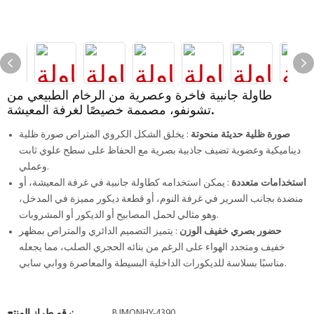
طاولة جانبية فاخرة وعصرية من الرخام الطبيعي من
تشونفو، مصممة خصيصًا لغرفة المعيشة.
صورة ظلية حديثة منحوتة
: يخلق الشكل الكروي المتراص صورة ظلية
ديناميكية وعضوية تضيف جاذبية بصرية مع الحفاظ على سطح علوي ثابت
وعملي.
استخدامات متعددة
: يمكن استخدامه كطاولة جانبية في غرفة المعيشة، أو
منضدة بجانب السرير في غرفة النوم، أو قطعة ديكور مميزة في المدخل،
وهو مثالي لحمل المصابيح أو الديكور أو المشروبات.
حضور بصري خفيف الوزن
: يتميز التصميم الدائري والمتراص بمظهر
خفيف ومتجدد الهواء على الرغم من بنائه الحجري الصلب، مما يجعله
مناسبًا بسلاسة للديكورات الداخلية البسيطة والمعاصرة ووابي سابي.
BJMONHY-4390
رقم طراز المنتج: