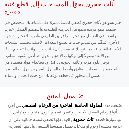
أثاث حجري يحوّل المساحات إلى قطع فنية
مميزة
اختر تشونفو لأثاث حجري يُضفي لمسةً مميزةً على مساحاتك. نتخصص في
تصميم قطع فريدة تجمع بين الحرفية التقليدية والتصميم المبتكر. خبرتنا
الواسعة في التعامل مع حجر الترافرتين الطبيعي وأنواع الأحجار الفاخرة
الأخرى تُمكّننا من تقديم خدمات تصنيع المعدات الأصلية/تصميم المنتجات
الأصلية الشاملة، مما يتيح لك تخصيص كل جانب من جوانب التصميم، بدءًا
من الأبعاد وصولًا إلى تركيبات الأحجار. بدون حد أدنى لكمية الطلب،
وباستخدام مواد معتمدة من RoHS، نوفر حلولًا مرنة وعالية الجودة
للمصممين وأصحاب الفنادق وأصحاب المنازل المميزين حول العالم، مما
يضمن أن تتجاوز كل قطعة توقعاتك من حيث الجمال والمتانة.
تفاصيل المنتج
الطاولة الجانبية الفاخرة من الرخام الطبيعي
صُنعت هذه
من أجود
أنواع رخام العقيق الأخضر، وتتميز بتصميم كروي منحوت ومتراص.
أثاث حجرية
وباعتبارها قطعة
راقية، فإنها تُضفي لمسة جمالية على أي
غرفة معيشة أو نوم أو مدخل، بفضل ملمسها الطبيعي وأناقتها العصرية،