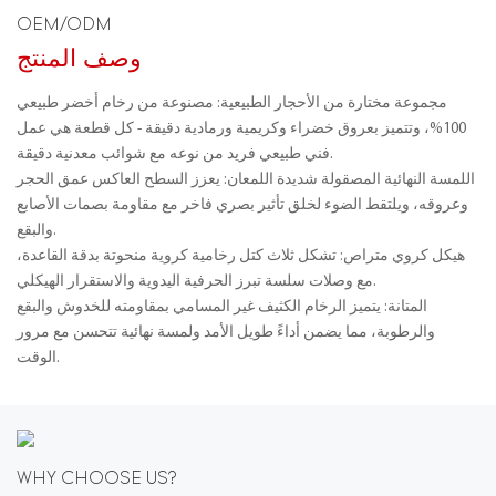
OEM/ODM
وصف المنتج
مجموعة مختارة من الأحجار الطبيعية: مصنوعة من رخام أخضر طبيعي
100%، وتتميز بعروق خضراء وكريمية ورمادية دقيقة - كل قطعة هي عمل
فني طبيعي فريد من نوعه مع شوائب معدنية دقيقة.
اللمسة النهائية المصقولة شديدة اللمعان: يعزز السطح العاكس عمق الحجر
وعروقه، ويلتقط الضوء لخلق تأثير بصري فاخر مع مقاومة بصمات الأصابع
والبقع.
هيكل كروي متراص: تشكل ثلاث كتل رخامية كروية منحوتة بدقة القاعدة،
مع وصلات سلسة تبرز الحرفية اليدوية والاستقرار الهيكلي.
المتانة: يتميز الرخام الكثيف غير المسامي بمقاومته للخدوش والبقع
والرطوبة، مما يضمن أداءً طويل الأمد ولمسة نهائية تتحسن مع مرور
الوقت.
WHY CHOOSE US?