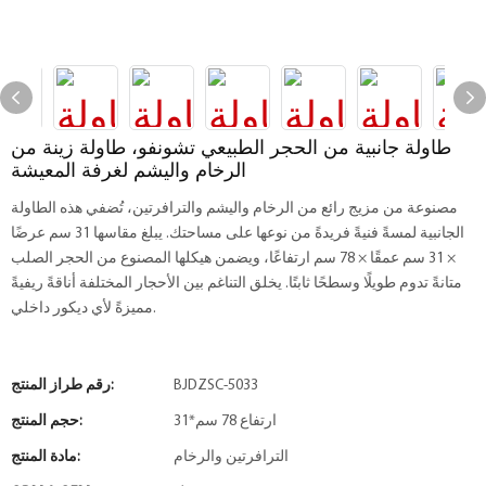
طاولة جانبية من الحجر الطبيعي تشونفو، طاولة زينة من
الرخام واليشم لغرفة المعيشة
مصنوعة من مزيج رائع من الرخام واليشم والترافرتين، تُضفي هذه الطاولة
الجانبية لمسةً فنيةً فريدةً من نوعها على مساحتك. يبلغ مقاسها 31 سم عرضًا
× 31 سم عمقًا × 78 سم ارتفاعًا، ويضمن هيكلها المصنوع من الحجر الصلب
متانةً تدوم طويلًا وسطحًا ثابتًا. يخلق التناغم بين الأحجار المختلفة أناقةً ريفيةً
مميزةً لأي ديكور داخلي.
BJDZSC-5033
رقم طراز المنتج:
31*ارتفاع 78 سم
حجم المنتج:
الترافرتين والرخام
مادة المنتج: