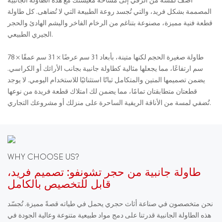
أضف لمسة من الرقي إلى مساحة معيشتك مع هذه الطاولة الجانبية
المصممة بشكل فريد، والتي تُجسد روعة الطبيعة التي لا تُضاهى. كل طاولة
قطعة فنية مميزة، مصنوعة بتناغم من الرخام الفاخر واليشم الهادئ والحجر
الجيري الطبيعي.
طاولة صغيرة الحجم لكنها متينة، بأبعاد 31 سم عرضًا × 31 سم عمقًا × 78
سم ارتفاعًا، مما يجعلها مثالية كطاولة جانبية بجانب الأرائك أو الكراسي.
يضمن تصميمها المتين والمتكامل ثباتًا استثنائيًا للاستخدام اليومي. لا يوجد
قطعتان متطابقتان تمامًا، مما يضمن لك امتلاك قطعة فريدة من نوعها
تُضفي لمسة من الأناقة الريفية الساحرة على منزلك أو مشروعك التجاري.
WHY CHOOSE US?
طاولة جانبية من حجر تشونفو: تصميم فريد،
قابل للتخصيص بالكامل
نحن متخصصون في صناعة أثاث حجري يحمل في طياته قصةً مميزة. تُجسّد
هذه الطاولة الجانبية قدرتنا على دمج مواد طبيعية متنوعة وعالية الجودة في