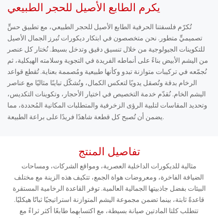
يكرم الطابع الأصيل للحجر الطبيعي
تُكرّم فلسفتنا الحرفية الطابع الأصيل للحجر الطبيعي، مع تطبيق حسٍّ
تصميميٍّ متطور. نحن متخصصون في ابتكار ديكورات تُبرز الجمال الأصيل
للتكوينات الجيولوجية من خلال تنسيق دقيق وتدخل بسيط. نُختار كل عنصر
من اليشم الأبيض بناءً على أنماطه الفريدة في التجوية وسلامته الهيكلية، ثم
نُجمّعه في تركيبات متوازنة تبدو وكأنها طبيعية ومُصممة بعناية. تُقطع قواعد
الرخام بدقة وتُصقل يدويًا لتعكس الكمال، وتُشكّل تباينًا مثاليًا مع عناصر
اليشم الخام. نُقدّم خدمة التخصيص في اختيار الأحجار، وتكوينات التكديس،
وتحديد المقاسات لتلبية الرؤى الزخرفية والمتطلبات المكانية المُحددة، مما
يضمن أن تُصبح كل قطعة شاهدًا فريدًا على براعة الطبيعة.
تفاصيل المنتج
مثالية للديكورات الداخلية العصرية، ومواقع الشركات، ومساحات
الضيافة الفاخرة، ومعروضات هواة الجمع، تتكيف هذه الزينة مع مختلف
البيئات بفضل جاذبيتها الجمالية العالمية. توفر القاعدة الرخامية المستقرة
قاعدةً ثابتة، بينما تضمن مجموعة اليشم المتوازنة استراتيجيًا ثباتًا هيكليًا.
تتطلب كلتا المادتين صيانة بسيطة، مع اكتسابهما طابعًا أكثر ثراءً مع