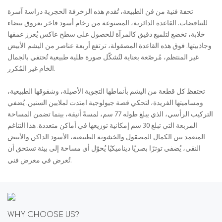
تحفة فنية من فن الطبيعة، تُقدم هذه الزخرفة الحجرية دراسة آسرة
للتناقضات. القاعدة الدائرية، المصنوعة من رخام أسود فاخر بعروق بيضاء
خلابة، تخضع لتلميع دقيق كالمرآة للحصول على سطح عاكس يُعزز عمقها
وجاذبيتها. فوق هذه القاعدة المصقولة، ترتفع أربعة عناصر من اليشم الأبيض
غير المنتظم، مُرصّعة بعناية لتُشكّل صورة ظلية طبيعية تُحتفي بالجمال
الخام غير المُكرر.
تحتفظ كل قطعة من اليشم بأنماطها التجوية الأصيلة، وشقوقها الطبيعية،
ومساميتها الفريدة، لتحكي قصة جيولوجية امتدت لملايين السنين. يُضفي
التركيب الرأسي، الذي يبلغ طوله 77 سم، لمسةً أنيقة، بينما تضمن المساحة
المربعة التي تبلغ 30 سم إمكانية توزيعها في أماكن متعددة. هذا التناغم
المتعمد بين الكمال المصقول والخشونة الطبيعية، الأسود الداكن والأبيض
النقي، يُضفي توترًا بصريًا ديناميكيًا يُحوّل أي مساحة إلى بيئة تستحق أن
تُعرض في معرض فني.
WHY CHOOSE US?