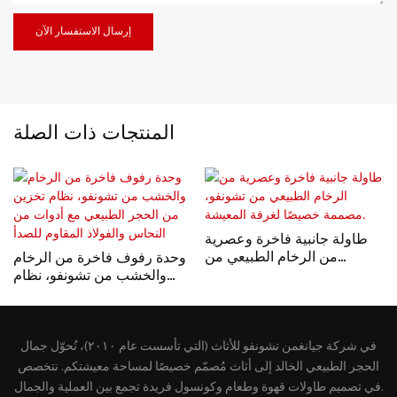
إرسال الاستفسار الآن
المنتجات ذات الصلة
طاولة جانبية فاخرة وعصرية
من الرخام الطبيعي من
وحدة رفوف فاخرة من الرخام
تشونفو، مصممة خصيصًا لغرفة
والخشب من تشونفو، نظام
المعيشة.
تخزين من الحجر الطبيعي مع
أدوات من النحاس والفولاذ
المقاوم للصدأ
في شركة جيانغمن تشونفو للأثاث (التي تأسست عام ٢٠١٠)، نُحوّل جمال
الحجر الطبيعي الخالد إلى أثاث مُصمّم خصيصًا لمساحة معيشتكم. نتخصص
في تصميم طاولات قهوة وطعام وكونسول فريدة تجمع بين العملية والجمال.