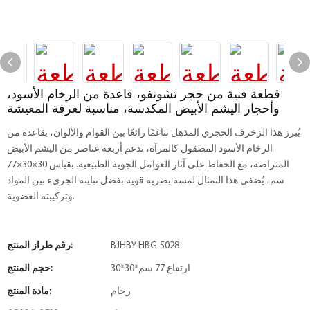
قطعة فنية من حجر تشونفو، قاعدة من الرخام الأسود،
وأحجار اليشم الأبيض المكدسة، مناسبة لغرفة المعيشة
يُبرز هذا الزخرف الحجري المذهل تناغمًا رائعًا بين القوام والألوان، بقاعدة من
الرخام الأسود المصقول كالمرآة، تدعم أربعة عناصر من اليشم الأبيض
المتراصة، مع الحفاظ على آثار العوامل الجوية الطبيعية. بقياس 30×30×77
سم، يُضفي هذا التمثال لمسة بصرية قوية بفضل تباينه الجريء بين المواد
وتركيبته العضوية.
BJHBY-HBG-5028
رقم طراز المنتج:
30*30*ارتفاع 77 سم
حجم المنتج:
رخام
مادة المنتج: