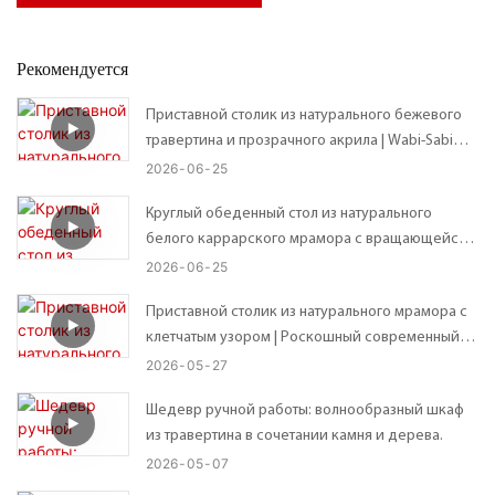
Рекомендуется
Приставной столик из натурального бежевого
травертина и прозрачного акрила | Wabi-Sabi
Custom Organic Неправильной формы
2026
06
25
столешница – возможны индивидуальные
Круглый обеденный стол из натурального
размеры
белого каррарского мрамора с вращающейся
подставкой Lazy Susan.
2026
06
25
Приставной столик из натурального мрамора с
клетчатым узором | Роскошный современный
приставной столик – 41*41*В56 см
2026
05
27
Шедевр ручной работы: волнообразный шкаф
из травертина в сочетании камня и дерева.
2026
05
07