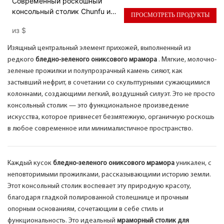
Современный роскошный
консольный столик Chunfu из
ПРОСМОТРЕТЬ ПРОДУКТЫ
натурального мрамора для
из
$
прихожей
Изящный центральный элемент прихожей, выполненный из
редкого
бледно-зеленого ониксового мрамора
. Мягкие, молочно-
зеленые прожилки и полупрозрачный камень сияют, как
застывший нефрит, в сочетании со скульптурными сужающимися
колоннами, создающими легкий, воздушный силуэт. Это не просто
консольный столик — это функциональное произведение
искусства, которое привнесет безмятежную, органичную роскошь
в любое современное или минималистичное пространство.
Каждый кусок
бледно-зеленого ониксового мрамора
уникален, с
неповторимыми прожилками, рассказывающими историю земли.
Этот консольный столик воспевает эту природную красоту,
благодаря гладкой полированной столешнице и прочным
опорным основаниям, сочетающим в себе стиль и
функциональность. Это идеальный
мраморный столик для