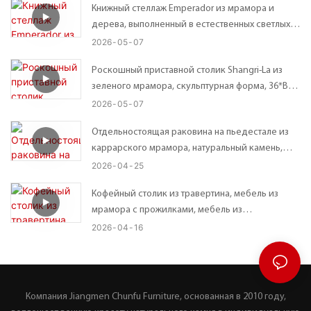
Книжный стеллаж Emperador из мрамора и
дерева, выполненный в естественных светлых и
темных тонах, в современном стиле, с открытой
2026
05
07
конструкцией.
Роскошный приставной столик Shangri-La из
зеленого мрамора, скульптурная форма, 36*В45
см.
2026
05
07
Отдельностоящая раковина на пьедестале из
каррарского мрамора, натуральный камень,
эффектный элемент декора для ванной
2026
04
25
комнаты.
Кофейный столик из травертина, мебель из
мрамора с прожилками, мебель из
полированного мрамора.
2026
04
16
Компания Jiangmen Chunfu Furniture, основанная в 2010 году,